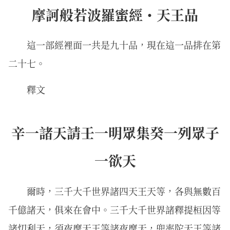
摩訶般若波羅蜜經・天王品
這一部經裡面一共是九十品，現在這一品排在第
二十七。
釋文
辛一諸天請壬一明眾集癸一列眾子
一欲天
爾時，三千大千世界諸四天王天等，各與無數百
千億諸天，俱來在會中。三千大千世界諸釋提桓因等
諸忉利天，須夜摩天王等諸夜摩天，兜率陀天王等諸