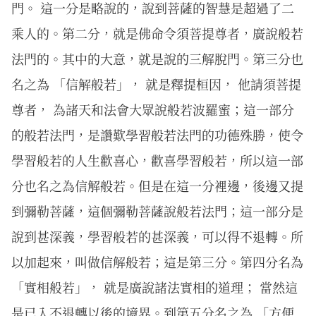
門。 這一分是略說的，說到菩薩的智慧是超過了二
乘人的。第二分，就是佛命令須菩提尊者，廣說般若
法門的。其中的大意，就是說的三解脫門。第三分也
名之為 「信解般若」， 就是釋提桓因， 他請須菩提
尊者， 為諸天和法會大眾說般若波羅蜜；這一部分
的般若法門，是讚歎學習般若法門的功德殊勝，使令
學習般若的人生歡喜心，歡喜學習般若，所以這一部
分也名之為信解般若。但是在這一分裡邊，後邊又提
到彌勒菩薩，這個彌勒菩薩說般若法門；這一部分是
說到甚深義，學習般若的甚深義，可以得不退轉。所
以加起來，叫做信解般若；這是第三分。第四分名為
「實相般若」， 就是廣說諸法實相的道理； 當然這
是已入不退轉以後的境界。到第五分名之為 「方便