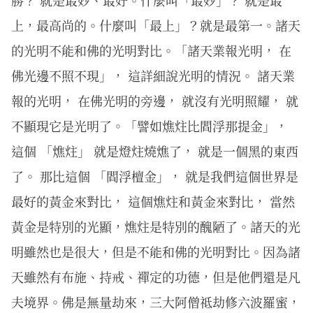
上，最高尚的。什麼叫「最上」？就是最第一。諸天
的光明不能和佛的光明對比。「諸天業報光明， 在
佛光邊不照不現」， 這詳細說光明的情況。 諸天業
報的光明， 在佛光明的旁邊， 就沒有光明照耀， 就
不顯現它是光明了。「譬如燋炷比閻浮那提金」，
這個 「燋炷」 就是燈炷燒燋了， 就是一個黑的東西
了。 那比這個 「閻浮檀金」， 就是我們這個世界是
最好的黃金來對比， 這個燋炷和黃金來對比， 當然
黃金是特別的光顯，燋炷是特別的醜陋了。諸天的光
明雖然也是很大，但是不能和佛的光明對比。因為諸
天雖然有布施、持戒、禪定的功德，但是他們還是凡
夫境界。佛是無量劫來，三大阿僧祗劫修六波羅蜜，