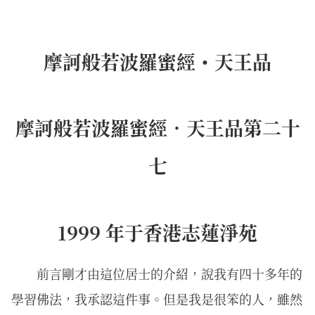
摩訶般若波羅蜜經・天王品
摩訶般若波羅蜜經．天王品第二十
七
1999 年于香港志蓮淨苑
前言剛才由這位居士的介紹，說我有四十多年的
學習佛法，我承認這件事。但是我是很笨的人，雖然