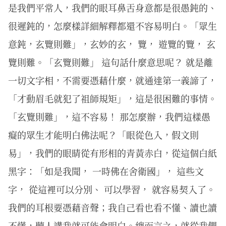
是我們平常人，我們的眼耳鼻舌身意都是很愚鈍的、
很遲鈍的，怎麼樣詳細解釋都還不容易明白。「眾生
意鈍，玄覽則難」，玄妙的玄， 覽， 遊覽的覽， 玄
覽則難。「玄覽則難」 這句話什麼意思呢？ 就是離
一切文字相，不需要憑藉什麼，就通達第一義諦了，
「才動眉毛就犯了祖師規矩」，這是很困難的事情。
「玄覽則難」，這不容易！ 那怎麼辦，我們這樣愚
癡的眾生才能明白佛法呢？「眼從色入，假文則
易」，我們的眼睛從有形相的青黃赤白，從這個白紙
黑字：「如是我聞， 一時佛在舍衛國」， 這些文
字， 從這裡可以分別、 可以學習， 就容易契入了。
我們的耳根要憑藉音聲；我自己看也看不懂、讀也讀
不懂，聽人講我就可能會明白。總而言之，就從我們