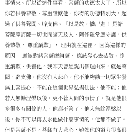
事情來。所以從這件事看，菩薩的功德太大了，所以
你若供養恭敬、尊重讚歎他，你得的功德特別大，超
過了供養聲聞、辟支佛。「以是故，憍尸迦！ 是諸
菩薩摩訶薩一切世間諸天及人、阿修羅常應守護，供
養恭敬， 尊重讚歎」， 理由就在這裡， 因為這樣的
原因， 應該對諸菩薩摩訶薩， 應該發心去恭敬、尊
重讚歎、供養他。我昨天曾經說出個理由來，就是聲
聞、辟支佛，他沒有大悲心，他不能夠勸一切眾生發
無上菩提心，不能在這個世界弘揚佛法，他不能；他
若入無餘涅槃以後，更不管人間的事情了，就是他很
多很多有關係的人，他都不管了，他入無餘涅槃以
後，你不可以再去求他做什麼事情的，他都不做了。
但是菩薩不是，菩薩有大悲心，雖然他的道力很高很