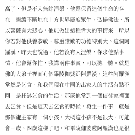
高了，但是不入無餘涅槃，他還保留這個生命的存
在，繼續不斷地在十方世界廣度眾生、弘揚佛法，所
以菩薩有大悲心，他能做出這種偉大的事情來，所以
你若對他供養恭敬、尊重讚歎的功德特別大。這個阿
羅漢，昨天也說過，他若沒有入涅槃，你求他點事
情，他會幫你忙，我講兩件事實，可以聽一聽。就是
佛的大弟子裡面有個畢陵伽婆蹉阿羅漢，這些阿羅漢
當然是乞食，和我們現在中國的出家人的生活有點不
同，是托缽乞食的生活，那麼他常到一個信徒家裡面
去乞食。但是這天去乞食的時候，發生一件事，就是
那個施主家有一個小孩，大概這小孩不是很大，可能
會三歲、四歲這樣子吧，和畢陵伽婆蹉阿羅漢也是很