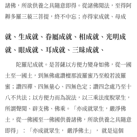
諸佛，所欲供養之具隨意即得。從諸佛聞法，至得阿
耨多羅三藐三菩提，終不中忘；亦得家成就、母成
就、生成就、眷屬成就、相成就、光明成
就、眼成就、耳成就、三昧成就、
陀羅尼成就。是菩薩以方便力變身如佛，從一國
土至一國土，到無佛處讚檀那波羅蜜乃至般若波羅
蜜；讚四禪、四無量心、四無色定；讚四念處乃至十
八不共法；以方便力而為說法，以三乘法度脫眾生，
所謂聲聞、辟支佛、佛乘。「亦成就眾生，嚴淨佛
土，從一佛國至一佛國供養諸佛，所欲供養之具隨意
即得」：「亦成就眾生， 嚴淨佛土」， 就是這個