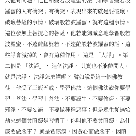
人他有問題，他也和般若波羅蜜的法門和學習般若波
羅蜜的人有衝突；有衝突，表現出來的就是要破壞，
破壞菩薩的事情，破壞般若波羅蜜，就有這種事情。
這位發無上菩提心的菩薩，他若能夠誠意地學習般若
波羅蜜，不遠離薩婆若，不遠離般若波羅蜜的話，這
些諍會滅掉的，會有這種作用。 這是 「人諍」。第
二個是 「法諍」， 這個法諍， 其實也不能離開人，
就是法諍， 法諍怎麼講呢？ 譬如說是這一個佛教
徒，他受了三皈五戒、學習佛法，這個佛法說你要學
習十善法，學習十善法，不要殺生、不要偷盜、不要
邪淫、不要妄語，不要做種種惡事；但是眾生從無始
劫來這個貪瞋癡是習慣了，你叫他不要貪瞋癡，為什
麼要做惡事？ 就是貪瞋癡，因貪心而做惡事、因瞋