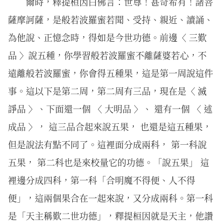
爾時，釋提桓因白佛言：世尊！甚奇希有！諸菩
薩摩訶薩，是般若波羅蜜若聞、受持、親近、讀誦、
為他說、正憶念時，得如是今世功德。前邊〈 三歎
品 〉說五種，你學習般若波羅蜜不離薩婆若心，不
遠離般若波羅蜜，你會得五種果，這是第一周說這件
事。這以下是第二周，第二周有三品，現在是〈 滅
諍品 〉、下面還一個 〈 大明品 〉、 還有一個 〈 述
成品 〉， 這三品合起來說五果， 也還是這五種果，
但是說法有點不同了。這裡面分成兩科， 第一科說
五果， 第二科也是來校量它的功德。「說五果」 這
裡邊分成四科，第一科「合明魔不得便、人不得
便」，這兩個果合在一起來說，又分成兩科。第一科
是「天主稱歎二世功德」，釋提桓因就是天主，他讚