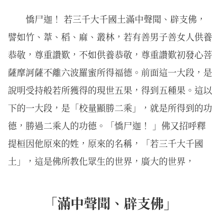
憍尸迦！ 若三千大千國土滿中聲聞、辟支佛，
譬如竹、葦、稻、麻、叢林，若有善男子善女人供養
恭敬，尊重讚歎，不如供養恭敬，尊重讚歎初發心菩
薩摩訶薩不離六波羅蜜所得福德。前面這一大段，是
說明受持般若所獲得的現世五果，得到五種果。這以
下的一大段，是「校量顯勝二乘」，就是所得到的功
德，勝過二乘人的功德。「憍尸迦！ 」佛又招呼釋
提桓因他原來的姓，原來的名稱，「若三千大千國
土」，這是佛所教化眾生的世界，廣大的世界，
「滿中聲聞、辟支佛」