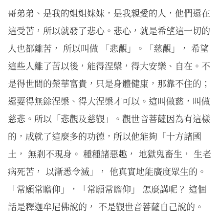
哥弟弟、是我的姐姐妹妹，是我親愛的人，他們還在
這受苦，所以就發了悲心。悲心，就是希望這一切的
人也都離苦， 所以叫做 「悲觀」。「慈觀」， 希望
這些人離了苦以後，能得涅槃，得大安樂、自在。不
是得世間的榮華富貴，只是身體健康，那靠不住的；
還要得無餘涅槃、得大涅槃才可以。這叫做慈，叫做
慈悲。所以「悲觀及慈觀」。觀世音菩薩因為有這樣
的，成就了這麼多的功德，所以他能夠「十方諸國
土， 無剎不現身。 種種諸惡趣， 地獄鬼畜生， 生老
病死苦， 以漸悉令滅」， 他真實地能廣度眾生的。
「常願常瞻仰」，「常願常瞻仰」 怎麼講呢？ 這個
話是釋迦牟尼佛說的， 不是觀世音菩薩自己說的。