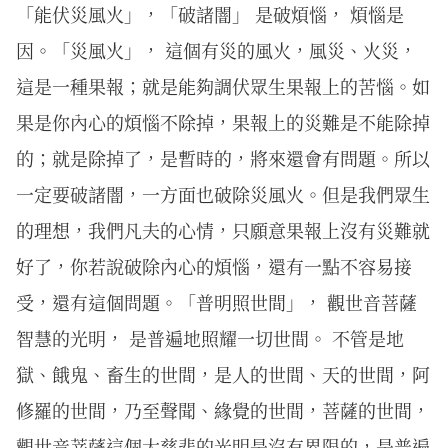
「能伏災風火」，「破諸闇」 是破煩惱， 煩惱是
因。「災風火」， 這個有災的風火，風災、火災，
這是一種果報；就是能夠調伏眾生果報上的苦惱。如
果是你內心的煩惱不除掉，果報上的災難是不能除掉
的；就是除掉了，是暫時的，將來還會有問題。所以
一定要破諸闇，一方面也破除災風火。但是我們眾生
的理想，我們凡夫的心情，只願意果報上沒有災難就
好了，你若說破除內心的煩惱，還有一點不容易接
受，還有這個問題。「普明照世間」， 觀世音菩薩
智慧的光明， 是普遍地照耀一切世間。 不管是地
獄、餓鬼、畜生的世間，是人的世間、天的世間，阿
修羅的世間，乃至聲聞、緣覺的世間，菩薩的世間，
觀世音菩薩這個大慈悲的光明是沒有界限的，是普遍