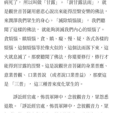
病死了， 所以叫做「甘露」。「澍甘露法雨」， 就
是觀世音菩薩用慈悲心說出來能得涅槃安樂的佛法，
來潤澤我們眾生的身心。「滅除煩惱燄」， 我們聽
聞了這樣的佛法， 就能夠消滅我們內心的煩惱了。
貪煩惱、瞋煩惱，貪、瞋、癡、慢、疑，各式各樣的
煩惱，這個煩惱等於像火似的，這個法雨落下來，這
火就息滅了。那麼聽聞了佛法，你還要修行，修行才
能得到甘露的涅槃。這是說觀世音菩薩的身業普應、
意業普觀、 口業普說 （或者說口業普益），那麼這
是 「三普」， 這三種普來度化眾生的。
諍訟經官處，怖畏軍陣中，念彼觀音力，眾怨悉
退散。「諍訟經官處，怖畏軍陣中，念彼觀音力，眾