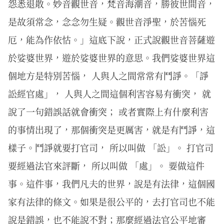
怨悉退散。妙音觀世音，梵音海潮音，勝彼世間音，
是故須常念，念念勿生疑。觀世音淨聖，於苦惱死
厄，能為作依怙。」這底下說，正式說觀世音菩薩遊
於娑婆世界，遊於娑婆世界的意思。我們娑婆世界這
個地方是特別苦惱， 人與人之間常常有鬥諍。「諍
訟經官處」， 人與人之間這個利害容易有衝突， 就
說了一句錯誤話就會衝突； 或者實際上有什麼利害
的事情出現了，那個衝突是更厲害，就是有鬥諍，這
樣子。鬥諍就要打官司， 所以叫做 「訟」。 打官司
要經過法官來評斷， 所以叫做 「處」。 要做這件
事。這件事，我們凡夫的世界，說是有法律，這個國
家有法律的條文。如果是很公平的，去打官司也不能
說是錯誤，也不能說不對；那麼經過法官公平地審