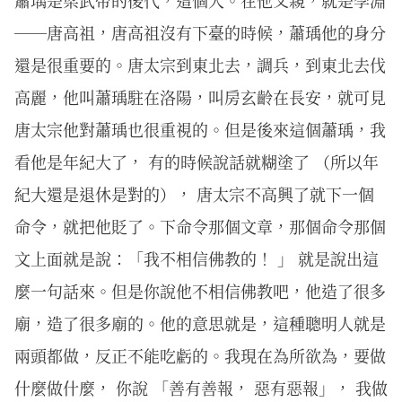
蕭瑀是梁武帝的後代，這個人。在他父親，就是李淵
──唐高祖，唐高祖沒有下臺的時候，蕭瑀他的身分
還是很重要的。唐太宗到東北去，調兵，到東北去伐
高麗，他叫蕭瑀駐在洛陽，叫房玄齡在長安，就可見
唐太宗他對蕭瑀也很重視的。但是後來這個蕭瑀，我
看他是年紀大了， 有的時候說話就糊塗了 （所以年
紀大還是退休是對的）， 唐太宗不高興了就下一個
命令，就把他貶了。下命令那個文章，那個命令那個
文上面就是說：「我不相信佛教的！ 」 就是說出這
麼一句話來。但是你說他不相信佛教吧，他造了很多
廟，造了很多廟的。他的意思就是，這種聰明人就是
兩頭都做，反正不能吃虧的。我現在為所欲為，要做
什麼做什麼， 你說 「善有善報， 惡有惡報」， 我做