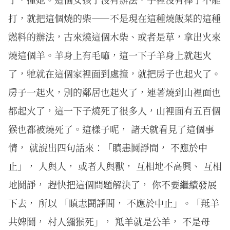
打，就把這個燒的柴——不是現在這種燒飯菜的這種
燃料的辦法，古來燒這個木柴、或者是草，拿出火來
燒這個羊。羊身上有毛嘛，這一下子羊身上就起火
了，牠就在這個家裡面到處撞，就把房子也起火了。
房子一起火，別的鄰居也起火了，連著燒到山裡面也
都起火了，這一下子燒死了很多人，山裡面有五百個
猴也都被燒死了。這樣子呢， 諸天就看見了這個事
情， 就說出四句話來：「瞋恚鬪諍間， 不應於中
止」， 人與人， 或者人與獸， 互相地不高興、 互相
地鬪諍， 趕快把這個問題解決了， 你不要繼續發展
下去， 所以 「瞋恚鬪諍間， 不應於中止」。「羝羊
共婢鬪， 村人獼猴死」， 羝羊就是公羊， 不是母