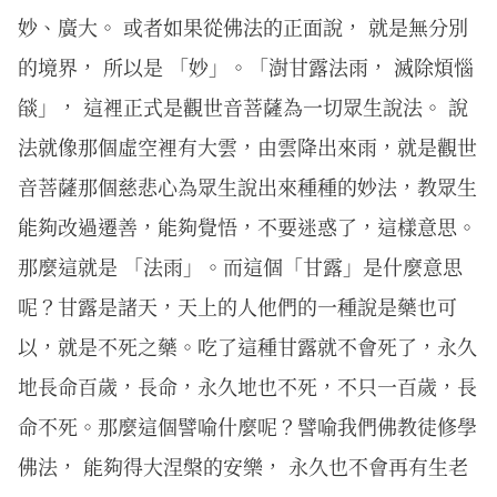
妙、廣大。 或者如果從佛法的正面說， 就是無分別
的境界， 所以是 「妙」。「澍甘露法雨， 滅除煩惱
燄」， 這裡正式是觀世音菩薩為一切眾生說法。 說
法就像那個虛空裡有大雲，由雲降出來雨，就是觀世
音菩薩那個慈悲心為眾生說出來種種的妙法，教眾生
能夠改過遷善，能夠覺悟，不要迷惑了，這樣意思。
那麼這就是 「法雨」。而這個「甘露」是什麼意思
呢？甘露是諸天，天上的人他們的一種說是藥也可
以，就是不死之藥。吃了這種甘露就不會死了，永久
地長命百歲，長命，永久地也不死，不只一百歲，長
命不死。那麼這個譬喻什麼呢？譬喻我們佛教徒修學
佛法， 能夠得大涅槃的安樂， 永久也不會再有生老