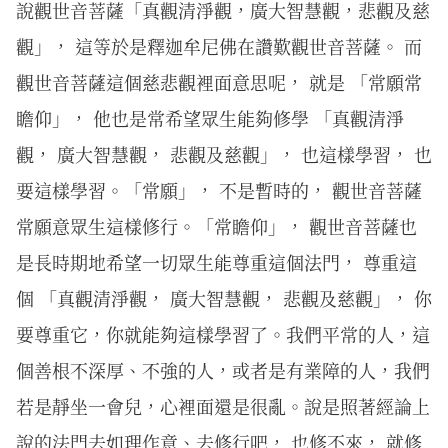
說觀世音菩薩「真觀清淨觀，廣大智慧觀，悲觀及慈
觀」， 這等於是釋迦牟尼佛在讚歎觀世音菩薩。 而
觀世音菩薩這個慈悲觀裡面意思呢， 就是 「常願常
瞻仰」， 他也是常希望眾生能夠修學 「真觀清淨
觀， 廣大智慧觀， 悲觀及慈觀」， 也這樣學習， 也
要這樣學習。「常願」， 不是暫時的， 觀世音菩薩
常願意眾生這樣修行。「常瞻仰」， 觀世音菩薩也
是長時期地希望一切眾生能尊重這個法門， 尊重這
個 「真觀清淨觀， 廣大智慧觀， 悲觀及慈觀」， 你
要尊重它，你就能夠這樣學習了。我們平常的人，這
個善根不深厚、不強的人，或者是有業障的人，我們
若是靜坐一會兒，心裡面還是很亂。說是照著經論上
說的法門去如理作意、去修行吧， 也修不來， 就修