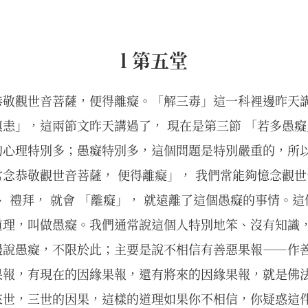
l 第五堂
恭敬觀世音菩薩，便得離癡。「解三毒」這一科裡邊昨天
恚」，這兩節文昨天講過了， 現在是第三節 「若多愚
的心理特別多；愚癡特別多，這個問題是特別嚴重的，所
念恭敬觀世音菩薩， 便得離癡」， 我們常能夠憶念觀世
、 禮拜， 就會 「離癡」， 就遠離了這個愚癡的事情。
道理，叫做愚癡。我們通常說這個人特別地笨、沒有知識
邊說愚癡，不限於此；主要是說不相信有善惡果報——作
果報，有現在的因緣果報，還有將來的因緣果報，就是佛
來世，三世的因果，這樣的道理如果你不相信，你疑惑這