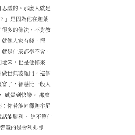
可思議的。那麼人就是
呢？」是因為他在迦葉
了很多的佛法，不肯教
。就像人家有錢，慳
，就是什麼都學不會，
別地笨，也是他修來
叫做世典婆羅門，這個
豐富了，智慧比一般人
 感覺到快樂。 那麼
起；你若能同釋迦牟尼
話能勝利， 這不算什
有智慧的是舍利弗尊