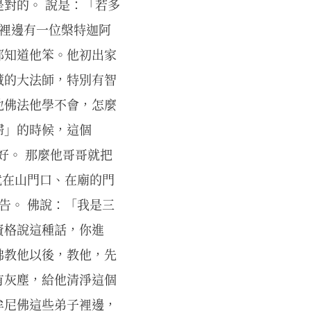
對的。 說是：「若多
漢裡邊有一位槃特迦阿
都知道他笨。他初出家
藏的大法師，特別有智
他佛法他學不會，怎麼
掃」的時候，這個
好。 那麼他哥哥就把
就在山門口、在廟的門
告。 佛說：「我是三
資格說這種話，你進
佛教他以後，教他，先
有灰塵，給他清淨這個
牟尼佛這些弟子裡邊，