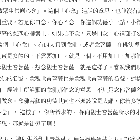
是故眾生常應心念」。這個「心念」這話的意思，也並沒有
別重要。若是你口念，你心不念，你這個功德小一點，小
菩薩的慈悲心聯繫上；如果心不念，只是口念，心裡面打妄
說個 「心念」。有的人寫到念佛、或者念菩薩，在佛法
其實是多餘的，不需要加口，就是一個，不用加口，加那
念觀世音菩薩、想念觀世音菩薩，就是這樣子。當然我們
陀佛的名號，念觀世音菩薩也是念觀世音菩薩的名號，這
論，經論上所詮顯的念佛那個念的意思，不只是念佛菩薩
叫做念。念佛菩薩的功德其實也不應該說是太難，你若多
念」， 這樣子， 你所希求的、 你向觀世音菩薩所求的
妄想，那就是徒勞了啊！
求男， 禮拜供養觀世音菩薩， 便生福德智慧之男。設欲