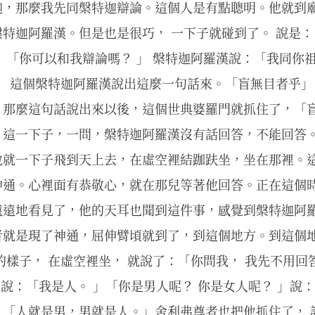
迦，那麼我先同槃特迦辯論。這個人是有點聰明。他就到
特迦阿羅漢。但是也是很巧， 一下子就碰到了。 說是：
」「你可以和我辯論嗎？ 」 槃特迦阿羅漢說：「我同你
」 這個槃特迦阿羅漢說出這麼一句話來。「盲無目者乎」
。那麼這句話說出來以後，這個世典婆羅門就抓住了，「
」這一下子，一問，槃特迦阿羅漢沒有話回答，不能回答
他就一下子飛到天上去，在虛空裡結跏趺坐，坐在那裡。
神通。心裡面有恭敬心，就在那兒等著他回答。正在這個
遠遠地看見了，他的天耳也聞到這件事，感覺到槃特迦阿
者就是現了神通，屈伸臂頃就到了，到這個地方。到這個
的樣子， 在虛空裡坐， 就說了：「你問我， 我先不用回答
 他說：「我是人。 」「你是男人呢？ 你是女人呢？ 」說
」「人就是男，男就是人。」舍利弗尊者也把他抓住了， 