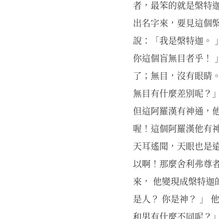
者，最笨的就是槃特
出名字來，要見這個槃
說：「我是槃特迦。 
你這個盲無目者乎！ 
了；無目，沒有眼睛
無目有什麼差別呢？
但這阿羅漢有神通，
喔！這個阿羅漢他有
天耳遙聞，天眼也是
以啊！那麼舍利弗尊
來， 他變現成槃特迦
是人？ 你是神？ 」
和男有什麼不同呢？