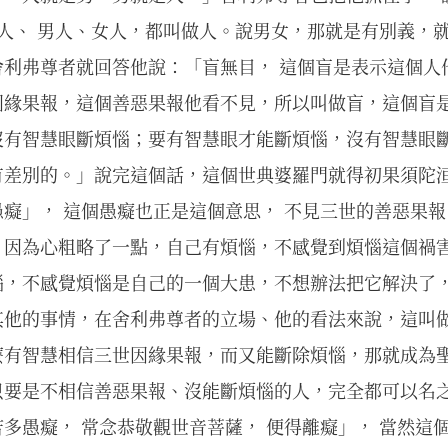
小人、 男人、女人，都叫做人。說男女，那就是有別義，
舍利弗尊者就回答他說：「盲無目， 這個盲是表示這個人
因緣果報，這個善惡果報他看不見，所以叫做盲，這個盲
沒有智慧眼斷煩惱；要有智慧眼才能斷煩惱，沒有智慧眼
有差別的。」說完這個話，這個世典婆羅門就得初果須陀
癡」， 這個愚癡也正是這個意思， 不見三世的善惡果
，因為心粗略了一點，自己有煩惱，不感覺到煩惱這個禍
惱，不感覺煩惱是自己的一個大患，不想辦法把它解決了
其他的事情，在舍利弗尊者的立場、他的看法來說，這叫
麼有智慧相信三世因緣果報，而又能斷除煩惱，那就成為
只要是不相信善惡果報、沒能斷煩惱的人，完全都可以名
多愚癡， 常念恭敬觀世音菩薩， 便得離癡」， 當然這