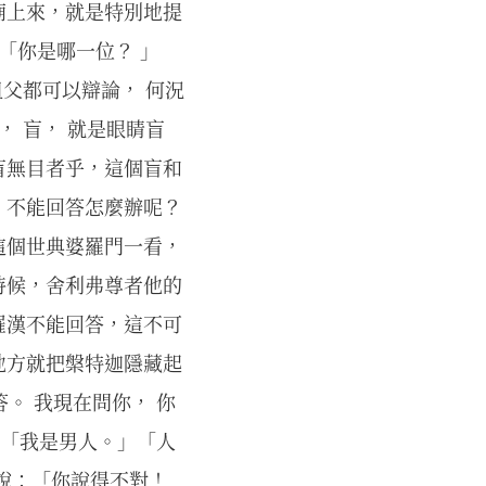
廟上來，就是特別地提
「你是哪一位？ 」
祖父都可以辯論， 何況
， 盲， 就是眼睛盲
盲無目者乎，這個盲和
。不能回答怎麼辦呢？
這個世典婆羅門一看，
時候，舍利弗尊者他的
羅漢不能回答，這不可
地方就把槃特迦隱藏起
。 我現在問你， 你
：「我是男人。」「人
說：「你說得不對！