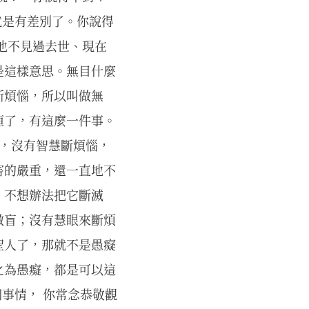
就是有差別了。你說得
他不見過去世、現在
是這樣意思。無目什麼
斷煩惱，所以叫做無
洹了，有這麼一件事。
報，沒有智慧斷煩惱，
害的嚴重，還一直地不
，不想辦法把它斷滅
做盲；沒有慧眼來斷煩
聖人了，那就不是愚癡
之為愚癡，都是可以這
個事情， 你常念恭敬觀