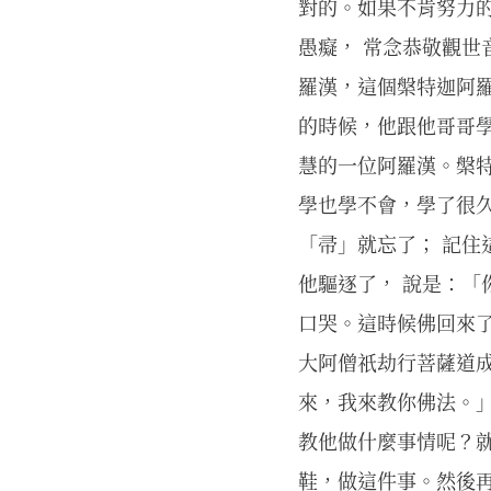
對的。如果不肯努力
愚癡， 常念恭敬觀世
羅漢，這個槃特迦阿
的時候，他跟他哥哥
慧的一位阿羅漢。槃
學也學不會，學了很
「帚」就忘了； 記住
他驅逐了， 說是：「
口哭。這時候佛回來了
大阿僧祇劫行菩薩道
來，我來教你佛法。
教他做什麼事情呢？
鞋，做這件事。然後