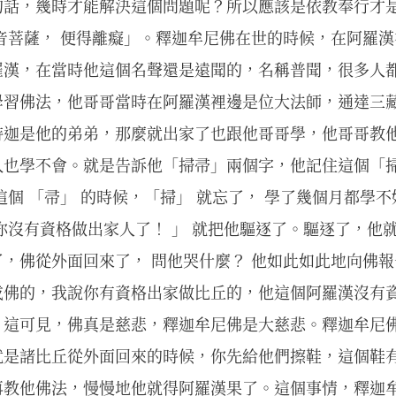
的話，幾時才能解決這個問題呢？所以應該是依教奉行才是
音菩薩， 便得離癡」。釋迦牟尼佛在世的時候，在阿羅
羅漢，在當時他這個名聲還是遠聞的，名稱普聞，很多人
學習佛法，他哥哥當時在阿羅漢裡邊是位大法師，通達三
特迦是他的弟弟，那麼就出家了也跟他哥哥學，他哥哥教
久也學不會。就是告訴他「掃帚」兩個字，他記住這個「
這個 「帚」 的時候，「掃」 就忘了， 學了幾個月都學不
你沒有資格做出家人了！ 」 就把他驅逐了。驅逐了，他
，佛從外面回來了， 問他哭什麼？ 他如此如此地向佛報
成佛的，我說你有資格出家做比丘的，他這個阿羅漢沒有
」這可見，佛真是慈悲，釋迦牟尼佛是大慈悲。釋迦牟尼
就是諸比丘從外面回來的時候，你先給他們擦鞋，這個鞋
再教他佛法，慢慢地他就得阿羅漢果了。這個事情，釋迦