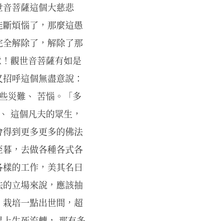
世音菩薩這個大慈悲
能斷煩惱了，那麼這愚
完全解除了，解除了那
意！觀世音菩薩有如是
又招呼這個無盡意說：
些災難、 苦惱。「多
、 這個凡夫的眾生，
會得到更多更多的佛法
至暮，去做各種各式各
各樣的工作，美其名曰
法的立場來說，應該抽
，栽培一點出世間，超
上生死流轉， 那有多