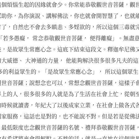
這個煩惱生起的因緣就會少。你常能恭敬觀世音菩薩，觀
幫助你，為你演說、講解佛法，你也就會開智慧了，也就
有了，自然也不會去多瞋恚、多婬欲的，所以這個三毒就
「若多愚癡， 常念恭敬觀世音菩薩， 便得離癡」。無盡
益，是故眾生常應心念。這底下結束這段文。釋迦牟尼佛
大威德、 大神通的力量， 他能夠解決很多很多凡夫的這
多的利益眾生的。「是故眾生常應心念」， 所以這個眾生
觀世音菩薩；說想念也可以，常想念觀世音菩薩，這樣子
界上的人，很多很多的人就是為了生活在社會上忙，從朝
的時候就讀書，年紀大了以後成家立業，在社會上做各式
國家服務，這話也是對的，也不能說不對。但是若是從佛
，最低限度也念觀世音菩薩的名號、禮拜恭敬觀世音菩薩
會有希望將來會得解脫。不然的話，就是一直地在這個世界