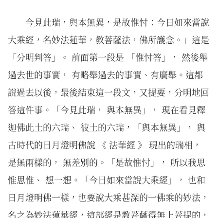
今見此瑞，與本無異，是故惟忖：今日如來當說
大乘經，名妙法蓮華，教菩薩法，佛所護念。」這是
「分明判答」。 前面第一段是 「惟忖答」， 然後舉
過去世的事實， 有略舉過去的事實、有廣舉。這都
說過去以後，最後結束這一段文，又提要，分明地回
答這件事。「今見此瑞， 與本無異」， 現在看見釋
迦佛此土的六瑞、 彼土的六瑞，「與本無異」， 與
古時代的日月燈明佛說 《 法華經 》 現出的瑞相，
是無兩樣的， 無差別的。「是故惟忖」， 所以我思
惟思惟、 想一想。「今日如來當說大乘經」， 也和
日月燈明佛一樣，也要說大乘甚深的一佛乘的妙法，
名之為妙法蓮華經，這部經是教菩薩得無上菩提的，