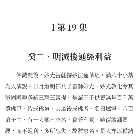
l 第 19 集
癸二、明滅後通經利益
佛滅度後，妙光菩薩持妙法蓮華經，滿八十小劫
為人演說。日月燈明佛八子皆師妙光，妙光教化令其
堅固阿耨多羅三藐三菩提。是諸王子供養無量百千萬
億佛已，皆成佛道，其最後成佛者，名曰燃燈。八百
弟子中，有一人號曰求名，貪著利養，雖復讀誦眾
經，而不通利，多所忘失，故號求名。是人亦以種諸