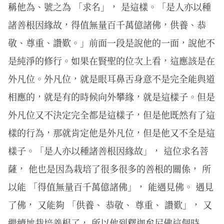
稱他為、號之為 「求名」， 是這樣。「是人亦以種
諸善根因緣故，得值無量百千萬億諸佛，供養、恭
敬、尊重、讚歎。」前面一段是說他的一面，說他不
是純淨的修行。如果在賢聖的位次上看，這應該是在
外凡位。外凡位，就是眼耳鼻舌身意不是完全能與道
相應的，就是有的時候向外攀緣，就是這樣子。但是
外凡位又不決定完全都是這樣子，但是他既然有了這
樣的行為，那就肯定他是外凡位，但是他又不全是這
樣子。「是人亦以種諸善根因緣故」， 這位求名菩
薩， 他也是因為栽培了很多很多的善根的關係， 所
以能 「得值無量百千萬億諸佛」， 能遇見佛。 遇見
了佛， 又能夠 「供養、 恭敬、 尊重、 讚歎」， 又
繼續地栽培善根了， 所以他到釋迦牟尼佛這個時