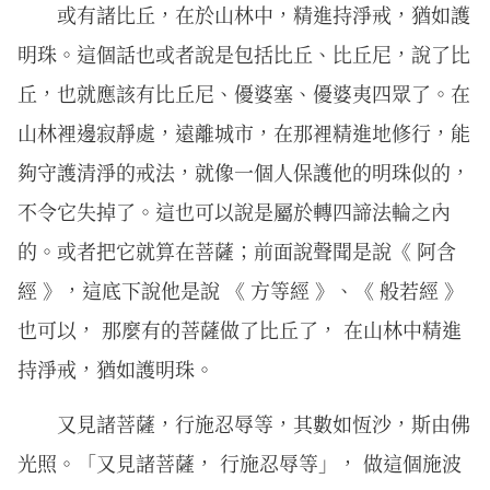
或有諸比丘，在於山林中，精進持淨戒，猶如護
明珠。這個話也或者說是包括比丘、比丘尼，說了比
丘，也就應該有比丘尼、優婆塞、優婆夷四眾了。在
山林裡邊寂靜處，遠離城市，在那裡精進地修行，能
夠守護清淨的戒法，就像一個人保護他的明珠似的，
不令它失掉了。這也可以說是屬於轉四諦法輪之內
的。或者把它就算在菩薩；前面說聲聞是說《 阿含
經 》，這底下說他是說 《 方等經 》、《 般若經 》
也可以， 那麼有的菩薩做了比丘了， 在山林中精進
持淨戒，猶如護明珠。
又見諸菩薩，行施忍辱等，其數如恆沙，斯由佛
光照。「又見諸菩薩， 行施忍辱等」， 做這個施波