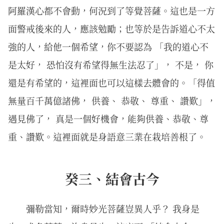
阿羅漢心都不會動，何況到了等覺菩薩。這也是一方
面警戒後來的人，應該勉勵；也等於是告訴道心不太
強的人，給他一個希望，你不要認為 「我的道心不
是太好， 恐怕沒有希望得無生法忍了」， 不是， 你
還是有希望的，這裡面也可以這樣去體會的。「得值
無量百千萬億諸佛， 供養、 恭敬、 尊重、 讚歎」，
遇見佛了， 真是一個好機會，能夠供養、恭敬、尊
重、讚歎。這裡面就是身語意三業在栽培善根了。
癸三、結會古今
彌勒當知，爾時妙光菩薩豈異人乎？ 我身是