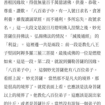
善根因緣故，得值無量百千萬億諸佛，供養、恭敬、
尊重、讚歎。「八百弟子中，有一人號曰求名，貪著
利養，雖復讀誦眾經，而不通利，多所忘失，故號求
名。」這一大段文是說日月燈明佛入涅槃之後，妙光
菩薩住持佛法、 弘揚佛法的情況，「滅後通經」 的
「利益」。 這裡邊一共是兩段： 前一段是教化八王
子堅固阿耨多羅三藐三菩提，最後成佛的一位是燃燈
如來，這是一段。第二段，就說到彌勒菩薩的因緣。
「八百弟子中」， 這個妙光菩薩他有八百位弟子。
看經上說， 妙光菩薩， 當然那不是凡夫的境界，那
是很高的境界了。就從表面上看，也應該是法身菩薩
以上的境界了。他教化八百位弟子，這應該是說出家
的比丘，或者是菩薩比丘。當然沒有說每一個弟子的