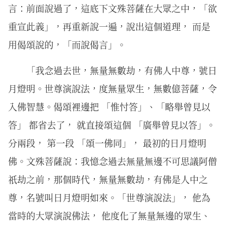
言：前面說過了，這底下文殊菩薩在大眾之中，「欲
重宣此義」，再重新說一遍，說出這個道理， 而是
用偈頌說的，「而說偈言」。
「我念過去世，無量無數劫，有佛人中尊，號日
月燈明。世尊演說法，度無量眾生，無數億菩薩，令
入佛智慧。偈頌裡邊把 「惟忖答」、「略舉曾見以
答」 都省去了， 就直接頌這個 「廣舉曾見以答」。
分兩段， 第一段 「頌一佛同」， 最初的日月燈明
佛。文殊菩薩說：我憶念過去無量無邊不可思議阿僧
祇劫之前，那個時代，無量無數劫，有佛是人中之
尊，名號叫日月燈明如來。「世尊演說法」， 他為
當時的大眾演說佛法， 他度化了無量無邊的眾生、