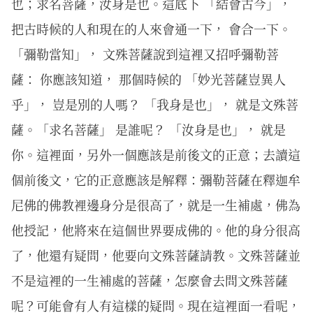
也；求名菩薩，汝身是也。這底下 「結會古今」，
把古時候的人和現在的人來會通一下， 會合一下。
「彌勒當知」， 文殊菩薩說到這裡又招呼彌勒菩
薩： 你應該知道， 那個時候的 「妙光菩薩豈異人
乎」， 豈是別的人嗎？ 「我身是也」， 就是文殊菩
薩。「求名菩薩」 是誰呢？ 「汝身是也」， 就是
你。這裡面，另外一個應該是前後文的正意；去讀這
個前後文，它的正意應該是解釋：彌勒菩薩在釋迦牟
尼佛的佛教裡邊身分是很高了，就是一生補處，佛為
他授記，他將來在這個世界要成佛的。他的身分很高
了，他還有疑問，他要向文殊菩薩請教。文殊菩薩並
不是這裡的一生補處的菩薩，怎麼會去問文殊菩薩
呢？可能會有人有這樣的疑問。現在這裡面一看呢，