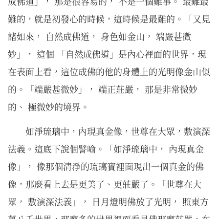
成佛道」， 那是很容易的， 不是一個難事。 最難最
難的，就是初發心的時候，這時候是最難的。「又見
諸如來， 自然成佛道， 身色如金山， 端嚴甚微
妙」， 這個 「自然成佛道」是內心裡面的世界，現
在表面上看，這位成佛的他的身體上的光明像金山似
的。「端嚴甚微妙」， 端正莊嚴， 那是非常微妙
的、 極微妙的境界。
如淨琉璃中，內現真金像，世尊在大眾，敷演深
法義。這底下說個譬喻。「如淨琉璃中， 內現真金
像」， 像那個清淨的琉璃寶裡面現出一個真金的佛
像，那麼看上去是更美了、更莊嚴了。「世尊在大
眾， 敷演深法義」， 日月燈明佛放了光明， 照東方
萬八千世界，那麼多的世界裡面看見佛那麼莊嚴，在