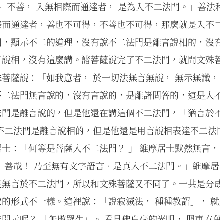
、 不善， 入無相際而通達者， 是為入不二法門。」善
際而通達者，善也不可得，不善也不可得，那麼就是入不
相，顯示不二的道理，沒有說不二法門是離言說相的，沒
言說相，沒有這麼講。諸菩薩說完了不二法門，就問文殊
菩薩說：「如我意者， 於一切法無言無說， 無示無識，
不二法門無言說的，沒有言說的，是離諸問答的，這是入
法門是離言說的，但是他還在講這個不二法門，「猶言於不
說不二法門是離言說相的，但是他還是用言說相表達不二法
士：「何等是菩薩入不二法門？ 」 維摩居士默然無言，
 善哉！ 乃至無有文字語言，是真入不二法門。」維摩
能無言於不二法門，所以和文殊菩薩又不同了。一共是分
的形式不一樣。這裡說：「說寂滅法， 種種教詔」， 
開示呢？ 「無數眾生」。 看見佛白毫的光明， 照東方