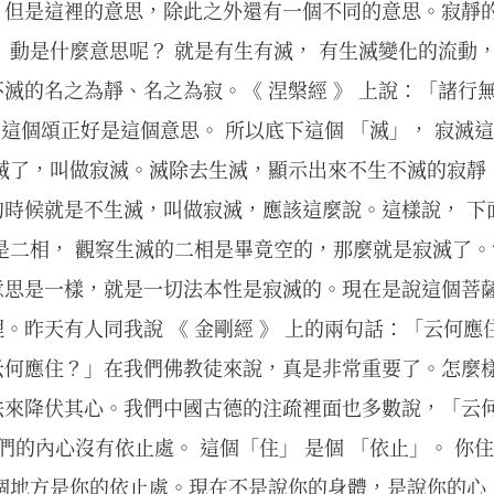
，但是這裡的意思，除此之外還有一個不同的意思。寂靜
 動是什麼意思呢？ 就是有生有滅， 有生滅變化的流動， 
滅的名之為靜、名之為寂。《 涅槃經 》 上說：「諸行無
」 這個頌正好是這個意思。 所以底下這個 「滅」， 寂滅
寂滅了，叫做寂滅。滅除去生滅，顯示出來不生不滅的寂靜
時候就是不生滅，叫做寂滅，應該這麼說。這樣說， 下面
是二相， 觀察生滅的二相是畢竟空的，那麼就是寂滅了
意思是一樣，就是一切法本性是寂滅的。現在是說這個菩
。昨天有人同我說 《 金剛經 》 上的兩句話：「云何應
云何應住？」在我們佛教徒來說，真是非常重要了。怎麼
法來降伏其心。我們中國古德的注疏裡面也多數說，「云何
我們的內心沒有依止處。 這個「住」 是個 「依止」。 你
那個地方是你的依止處。現在不是說你的身體，是說你的心