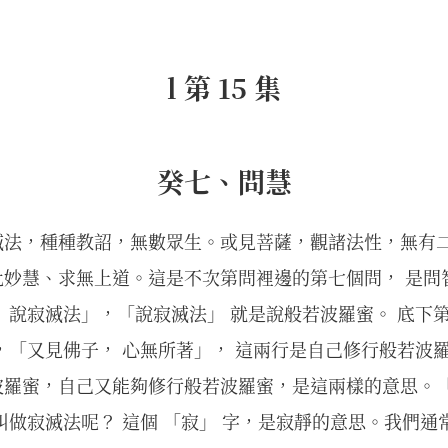
l 第 15 集
癸七、問慧
滅法，種種教詔，無數眾生。或見菩薩，觀諸法性，無有
妙慧、求無上道。這是不次第問裡邊的第七個問， 是問
 說寂滅法」，「說寂滅法」 就是說般若波羅蜜。 底下
，「又見佛子， 心無所著」， 這兩行是自己修行般若波
波羅蜜，自己又能夠修行般若波羅蜜，是這兩樣的意思。「
叫做寂滅法呢？ 這個 「寂」 字，是寂靜的意思。我們