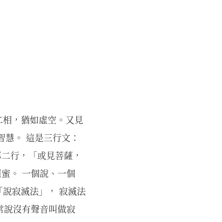
二相，猶如虛空。又見
智慧。 這是三行文：
第二行，「或見菩薩，
羅蜜。 一個說、一個
說寂滅法」， 寂滅法
通常說沒有聲音叫做寂