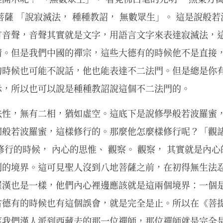
菩薩 「說寂滅法， 種種教詔， 無數眾生」。 這是說般
言音聲，音聲其實就是文字，用語言文字來表達寂滅法，
情。但是我們中國的禪宗，這些大德有的時候他不是直接
的時候也可能不說話，他也能表達不二法門。但是總是你
示，所以也可以說是種種教詔說這個不二法門的。
法性，無有二相，猶如虛空。這底下是說修學般若波羅蜜
個般若波羅蜜，這樣修行的。那麼他怎麼樣修行呢？「觀
修行的時候， 內心的思惟、 觀察。 觀察， 其實就是內
別的境界。這可見聖人沒到八地菩薩之前，在初得無生法
羅漢也是一樣，他們內心裡邊應該就是這兩個境界：一個
古德有的時候也有這個誤會，就是完全是止。所以在《菩
笑我們漢人派到西藏去的那一位禪師，那位禪師就是完全