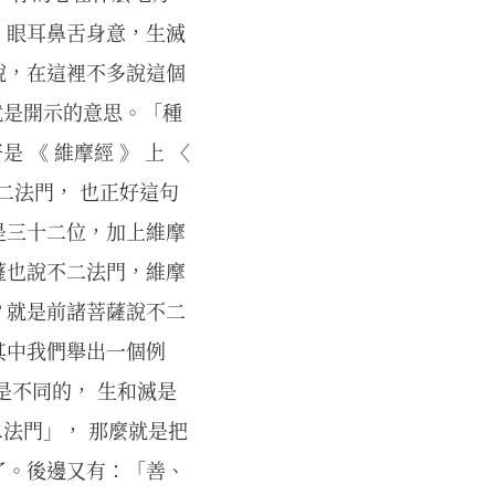
、眼耳鼻舌身意，生滅
說，在這裡不多說這個
就是開示的意思。「種
《 維摩經 》 上 〈
二法門， 也正好這句
是三十二位，加上維摩
薩也說不二法門，維摩
？就是前諸菩薩說不二
其中我們舉出一個例
是不同的， 生和滅是
二法門」， 那麼就是把
了。後邊又有：「善、