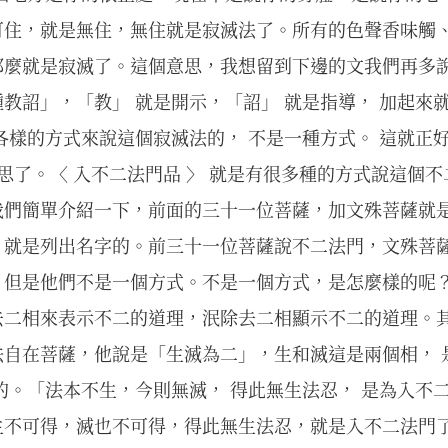
可住，就是無住，無住就是寂滅法了。所有的色聲香味觸
那麼就是寂滅了。這個意思，我想留到下邊的文我們再多
教詔」，「教」 就是開示，「詔」 就是指導， 加起來
樣的方式來說這個寂滅法的， 不是一種方式。 這就正好是 
意思了。〈 入不二法門品 〉 就是有很多種的方式說這個不
我們簡單介紹一下，前面的三十一位菩薩，加文殊菩薩就
，就是列出名字的。前三十一位菩薩說不二法門，文殊菩
，但是他們不是一個方式。不是一個方式，是怎麼樣的呢
去二相來表示不二的道理，泯除去二相顯示不二的道理。
自在菩薩，他說是「生滅為二」，生和滅這是兩個相， 
的。「法本不生，今則無滅， 得此無生法忍， 是為入不
生不可得，滅也不可得，得此無生法忍，就是入不二法門