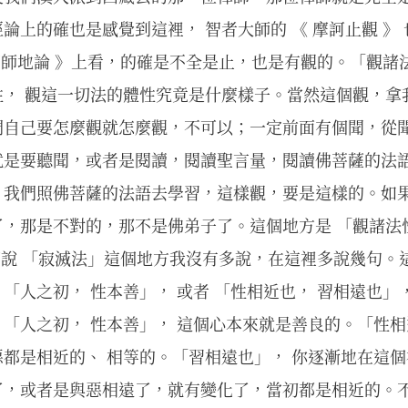
上的確也是感覺到這裡， 智者大師的 《 摩訶止觀 》 也
瑜伽師地論 》上看，的確是不全是止，也是有觀的。「觀諸
性， 觀這一切法的體性究竟是什麼樣子。當然這個觀，拿
們自己要怎麼觀就怎麼觀，不可以；一定前面有個聞，從
就是要聽聞，或者是閱讀，閱讀聖言量，閱讀佛菩薩的法
，我們照佛菩薩的法語去學習，這樣觀，要是這樣的。如
，那是不對的，那不是佛弟子了。這個地方是 「觀諸法
前面說 「寂滅法」這個地方我沒有多說，在這裡多說幾句
「人之初， 性本善」， 或者 「性相近也， 習相遠也」，
「人之初， 性本善」， 這個心本來就是善良的。「性相
都是相近的、 相等的。「習相遠也」， 你逐漸地在這
了，或者是與惡相遠了，就有變化了，當初都是相近的。