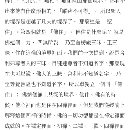
得」， 他在空、 無相、 無願裡面那個境界， 你看不
出來他有什麼形相的，「蹤跡不可得」， 所以聖人
的境界是超越了凡夫的境界了。 那麼這是 「聖
住」。第四個就是 「佛住」。 佛住是什麼呢？ 就是
佛這個十力、 四無所畏， 乃至首楞嚴三昧、王三
昧，住在這樣的境界裡面。我們前一次提到，說是舍
利弗尊者入的三昧，目犍連尊者不知道名字。那麼現
在也可以說，佛入的三昧，舍利弗不知道名字， 乃
至等覺菩薩也不知道名字， 所以單獨立一個叫 「佛
住」； 佛這個無上甚深的境界，佛住。佛有的時
候，他心裡面也是住在四禪裡面。但是我們從經論上
解釋這個四禪的時候，佛的一切功德都是在禪定裡面
成就的。在禪定裡面，初禪、二禪、三禪、四禪裡面