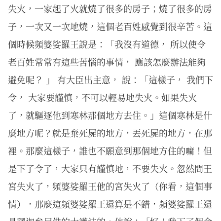
失火，一家起了火就燒了很多的房子；燒了很多的房
子，一次又一次地燒，這個老百姓感覺到很辛苦。這
個時候頻婆娑羅王說是：「我沒有道德， 所以使令
老百姓常常有這些苦惱的事情， 應該怎麼辦法能夠
避免呢？ 」 有大臣出主意， 說：「這樣子， 我們下
令， 大家要謹慎，不可以輕易地失火。如果失火
了，就驅逐他到寒林那個地方去住。」這個寒林是什
麼地方呢？就是棄死屍的地方，丟死屍的地方，在那
裡。那麼這樣子，誰也不願意到那個地方住的嘛！但
是下了令了，大家只有謹慎地，不要失火。忽然間王
宮失火了，頻婆娑羅王他的宮失火了（你看，這個事
情），那麼這頻婆娑羅王還算是不錯，頻婆娑羅王還