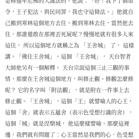
是釋迦牟尼佛的大護法的。他說：「好！我下了個命
令，王子犯法，與民同罪，我也守這條法。」他就自
己搬到寒林這個地方去住。搬到寒林去住，當然他去
住，那誰還敢在那裡丟死屍呢？慢慢地就有很多人來
這住， 所以這個地方就稱之為 「王舍城」 了， 這樣
講。「佛住王舍城」。這個 「王舍城」， 天台智者
大師他另有一個解釋。 天台宗說這個三止三觀的事
情，那麼在王舍城這個地方，叫修止觀。修觀怎麼修
呢？ 它的名字叫「附法觀」，就是附在一件事上去
修止觀。「王舍城」，這個「王」就譬喻人的心王，
這個「舍」就表示五蘊舍（表示色受想行識的舍），
這個「城」就是涅槃城， 他這麼樣譬喻。那麼這裡
邊，我們就有問題了：心王當然是我們的心，色受想