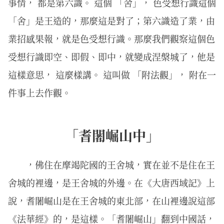
事情， 都是第六識。 這個 「舍」， 色受想行識這個
「舍」是王造的，那麼這是對了；第六識造了業，由
業招感果報，就是色受想行識。那麼我們觀察這個色
受想行識即空、即假、即中，就變成涅槃城了，他是
這樣意思， 這麼樣講。 這叫做 「附法觀」， 附在一
件事上去作觀。
「耆闍崛山中」
，佛住在摩竭陀國的王舍城，實在並不是住在王
舍城的裡邊，是王舍城的外邊。在《大唐西域記》上
說，耆闍崛山是在王舍城的東北部，在山裡邊說這部
《法華經》的，是這樣。「耆闍崛山」翻到中國話，