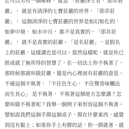
也可以另有一個解釋， 就是 「莊嚴淨土者， 即非莊
嚴」， 就是有清淨的七寶莊嚴的世界，「即非莊
嚴」， 這個清淨的七寶莊嚴的世界是如幻如化的，
如夢中境、 如水中月， 都不是真實的，「即非莊
嚴」， 就不是真實的莊嚴。「是名莊嚴」，是假名
上的莊嚴，這樣講也是可以。當然這樣呢，就是你已
經成就了無所得的智慧了，在一切法上你不執著了，
那時候那就叫做莊嚴，還是內心裡面有莊嚴的意思。
不過這個不執著，「不住色生心， 不住聲香味觸法
而生其心」 是不執著， 不執著這個地方怎麼講？怎
麼叫做不執著呢？我舉一個例子來形容這個不執著。
譬如說我們這個手摸這個桌子，摸在什麼東西，感覺
到沒有黏上；如果你手上有膠的話，你一摸就著，就