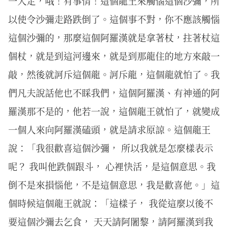
一入定，哦！有事情！這個龍王來觸惱這個沙彌，所
以使令沙彌走路跌倒了。這個事不對，你不應該觸惱
這個沙彌的，那麼這個阿羅漢就是拿著杖，拄著杖這
個杖，就是到這河邊來，就是到那龍住的地方來敲一
敲，然後就訶斥這個龍。訶斥龍，這個龍就怕了。我
們凡夫說話他也不睬我們，這個阿羅漢、有神通的阿
羅漢那不是的，他若一說，這個龍王就怕了，就變成
一個人來向阿羅漢磕頭，就是請求原諒。這個龍王
說：「我很歡喜這個沙彌， 所以我就是怎麼樣表示
呢？ 我叫他跌個跟斗， 心裡快活，是這個意思。我
倒不是來損惱他，不是這個意思，我是歡喜他。」這
個時候這個龍王就說：「這樣子， 我從這麼以後不
要這個沙彌去乞食， 天天請阿闍黎，請阿羅漢到我