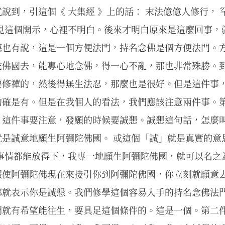
說到，引這個《 大集經 》上的話： 末法億億人修行， 
看見這個開示，心裡不明白。後來才明白原來是這麼回事，
德也有說，這是一個方便法門，持名念佛是個方便法門。
陀佛國去，能專心地念佛，得一心不亂，那也非常殊勝。
要修禪的，然後得無生法忍，那麼也是很好。但是這件事
的確是有。但是在我個人的看法，我們應該注意兩件事。
，這件事要注意，發願的時候要誠懇。誠懇這句話，怎麼叫
是誠意地願生阿彌陀佛國。 或這個「誠」就是真實的意
的事情都能放得下，我專一地願生阿彌陀佛國，就可以名之
假使阿彌陀佛現在來接引你到阿彌陀佛國，你立刻就願意
那就表示你是誠懇。我們修學這個容易入手的持名念佛法
們就有希望能往生，要具足這個條件的。這是一個。第二