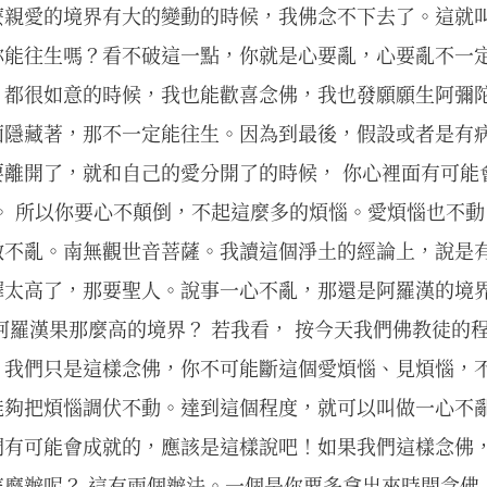
麼親愛的境界有大的變動的時候，我佛念不下去了。這就
你能往生嗎？看不破這一點，你就是心要亂，心要亂不一
，都很如意的時候，我也能歡喜念佛，我也發願願生阿彌
面隱藏著，那不一定能往生。因為到最後，假設或者是有
要離開了，就和自己的愛分開了的時候， 你心裡面有可能
。 所以你要心不顛倒，不起這麼多的煩惱。愛煩惱也不
做不亂。南無觀世音菩薩。我讀這個淨土的經論上，說是
釋太高了，那要聖人。說事一心不亂，那還是阿羅漢的境
阿羅漢果那麼高的境界？ 若我看， 按今天我們佛教徒的
。我們只是這樣念佛，你不可能斷這個愛煩惱、見煩惱，
能夠把煩惱調伏不動。達到這個程度，就可以叫做一心不
們有可能會成就的，應該是這樣說吧！如果我們這樣念佛
怎麼辦呢？ 這有兩個辦法。一個是你要多拿出來時間念佛