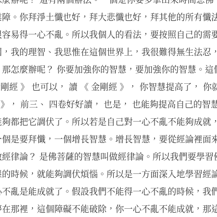
業障。你拜淨土懺也好，拜大悲懺也好，拜其他的所有懺
很容易得一心不亂。所以我個人的看法，要按照自己的需
國，我的理智、我思惟在這個世界上，我很難得無生法忍
，那怎麼辦呢？ 你要加強你的智慧，要加強你的智慧。這
金剛經 》 也可以， 讀 《 金剛經 》， 你智慧提高了， 
 》， 前三、 四卷好好讀， 也是， 也能夠提高自己的智
能夠都把它調伏了。所以若是自己對一心不亂不能夠成就
一個是要拜懺，一個增長智慧。增長智慧，要從經論裡面
做經律論？ 是佛菩薩的智慧叫做經律論。所以我們要學習
慧的時候，就能夠調伏煩惱。所以是一方面深入地學習經
心不亂是能成就了。假設我們不能得一心不亂的時候，我
停在那裡，這個障礙不能破除，你一心不亂不能成就，那