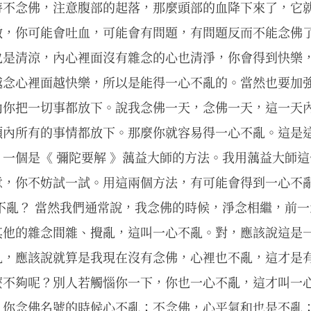
時不念佛，注意腹部的起落，那麼頭部的血降下來了，它
做，你可能會吐血，可能會有問題，有問題反而不能念佛
也是清涼，內心裡面沒有雜念的心也清淨，你會得到快樂
越念心裡面越快樂，所以是能得一心不亂的。當然也要加
內你把一切事都放下。說我念佛一天，念佛一天，這一天
頭內所有的事情都放下。那麼你就容易得一心不亂。這是
一個是《 彌陀要解 》蕅益大師的方法。我用蕅益大師
意，你不妨試一試。用這兩個方法，有可能會得到一心不
不亂？ 當然我們通常說，我念佛的時候，淨念相繼，前
其他的雜念間雜、攪亂，這叫一心不亂。對，應該說這是
亂，應該說就算是我現在沒有念佛，心裡也不亂，這才是
麼不夠呢？別人若觸惱你一下，你也一心不亂，這才叫一
：你念佛名號的時候心不亂；不念佛，心平氣和也是不亂