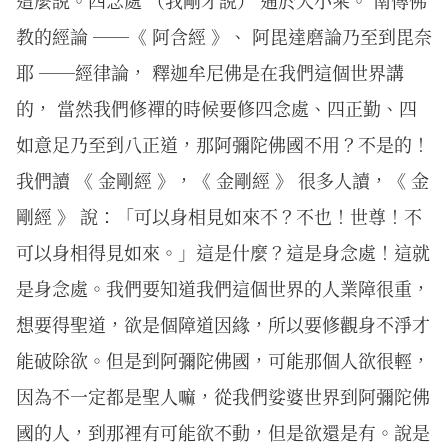
這麼說。四念處 （我剛才說） 通於大小乘。 南傳佛
教的經論 ──《 阿含經 》、 阿毘達磨論乃至到毘奈
耶 ──經律論， 釋迦牟尼佛是在我們這個世界講
的， 當然我們修禪的時候要修四念處、四正勤、四
如意足乃至到八正道，那阿彌陀佛國不用？不是的！
我們讀 《 金剛經 》，《 金剛經 》 很多人讀，《 金
剛經 》 說：「可以身相見如來不？不也！世尊！不
可以身相得見如來。」這是什麼？這是身念處！這就
是身念處。我們要知道我們這個世界的人業障很重，
想要得聖道，欲是個障道因緣，所以要修觀身不淨才
能破除欲。但是到阿彌陀佛國，可能那個人欲很輕，
因為不一定都是聖人嘛，從我們娑婆世界到阿彌陀佛
國的人，到那裡有可能欲不動，但是欲還是有。說是