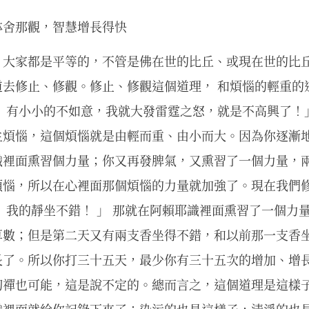
缽舍那觀，智慧增長得快
，大家都是平等的，不管是佛在世的比丘、或現在世的比
去修止、修觀。修止、修觀這個道理， 和煩惱的輕重的
， 有小小的不如意，我就大發雷霆之怒，就是不高興了！
生煩惱，這個煩惱就是由輕而重、由小而大。因為你逐漸
識裡面熏習個力量；你又再發脾氣，又熏習了一個力量，
煩惱，所以在心裡面那個煩惱的力量就加強了。現在我們修
 我的靜坐不錯！ 」 那就在阿賴耶識裡面熏習了一個力
算數；但是第二天又有兩支香坐得不錯，和以前那一支香
長了。所以你打三十五天，最少你有三十五次的增加、增
初禪也可能，這是說不定的。總而言之，這個道理是這樣