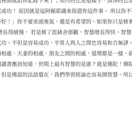
識裡面就給你記錄下來了；染污的也是這樣子，清淨的也
成功！ 原因就是這阿賴耶識來保證你這件事。 所以你
不好！」你不要垂頭喪氣，還是有希望的。如果你只是修奢
增長得緩慢， 若是修了毘缽舍那觀，智慧增長得快。智
成功。不但是容易成功，平常人與人之間也容易和合無諍
的相處、夫妻的相處、朋友之間的相處，道理都是一樣，
們讀書應該知道，世間上最有智慧的是誰？就是佛陀！佛
，但是佛說的法語還在，我們學習經論也容易開智慧。所
。