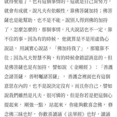
就得聖道了，也有這個事情的。這就是自己肯努力，
就會有成就。說凡夫有依賴性，靠佛菩薩加持；佛菩
薩也是能幫助，也不是不能。說別人得到佛的加持
了，怎麼怎麼的，那個事情，凡夫說話也不一定，靠
不住的事。因為有的時候， 他就算是不是用虛偽心
說話， 用誠實心說話，「佛加持我了」，那還靠不
住；因為凡夫智慧不夠，有的時候會錯認消息的。但
是佛菩薩也是有加持， 譬如說 《 金剛經 》：「善護
念諸菩薩， 善咐囑諸菩薩」， 善護念裡面也有這個
意思在內的，也不是說決定沒有。而且你自己，譬如
說我們雖然是凡夫，很可憐的，但是你若是把這個心
提起來， 剛強一點， 站起來， 你能夠歡喜念佛， 修
念佛三昧也好， 你歡喜讀誦《 法華經》也好，讀誦