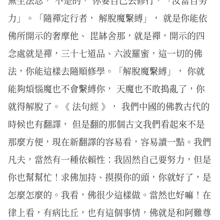
無生法忍， 不是的， 你要自己去修行，「汝當自努
力」。「隨禪定行者， 解脫魔繫縛」， 就是你能依
佛所開示的奢摩他、 毘缽舍那，就是禪，開示的四
念處就是禪，三十七道品、六波羅蜜，這一切的佛
法，你能這樣去隨順修學。「解脫魔繫縛」， 你就
能夠煩惱魔也不會繫縛你， 天魔也不敢搗亂了，你
就得解脫了。《 法句經 》， 我們中國的佛教古代的
時候也有翻譯， 但是翻的那個古文我們看起來不是
那麼方便，現在新翻譯的容易看，容易讀一點。我們
凡夫，當然有一種依賴性：我固然自己要努力，但是
你也幫幫忙！求佛加持、摸摸你的頭，你就好了，是
怎麼怎麼的。我看，佛很少這樣做。當然也好嘛！在
律上看，有病比丘，也有這個事情，佛就是和阿難尊