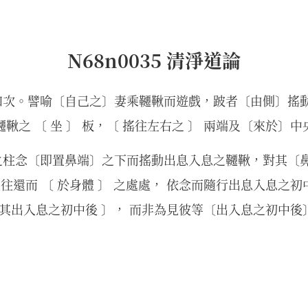
N68n0035 清淨道論
如次。譬喻〔自己之〕妻乘韆鞦而遊戲，跛者〔由側〕搖動
鞦之 〔 坐 〕 板，〔 搖往左右之 〕 兩端及〔來於〕
柱念〔即置鼻端〕之下而搖動出息入息之韆鞦，對其〔鼻
互往還而 〔 於身體 〕 之處處， 依念而隨行出息入息之初
 〔 其出入息之初中後 〕， 而非為見彼等〔出入息之初中