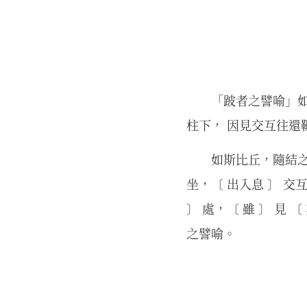
「跛者之譬喻」
柱下， 因見交互往還韆
如斯比丘，隨結之
坐，〔 出入息 〕 交
〕 處，〔 雖 〕 見
之譬喻。