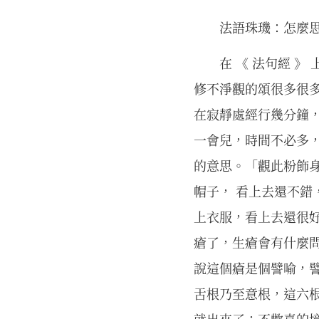
法語珠璣：怎麼
在 《 法句經 
修不淨觀的頌很多很
在寂靜處經行幾分鐘
一會兒，時間不必多
的意思。「觀此粉飾身
帽子， 看上去還不錯
上衣服，看上去還很好
瘡了，生瘡會有什麼
說這個瘡是個譬喻，
舌根乃至意根，這六