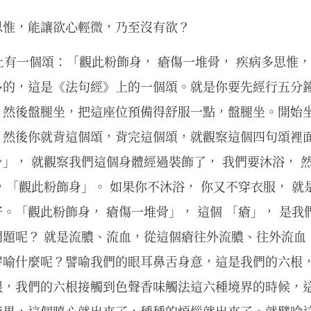
思惟，能讓欲心輕微，乃至沒有欲？
》 上有一個頌：「觀此粉飾身， 瘡傷一堆骨， 疾病多思惟
多的，這是《法句經》上的一個頌。就是你要先經行五分
，然後盤腿坐，把這座位預備得舒服一點，盤腿坐。開始
，然後你就背這個頌，背完這個頌，就觀察這個四句頌裡
」， 就觀察我們這個身體經過裝飾了， 我們要沐浴， 
，「觀此粉飾身」。 如果你不沐浴， 你又不穿衣服， 
。「觀此粉飾身， 瘡傷一堆骨」， 這個 「瘡」， 是我
問題呢？ 就是流膿、流血，從這個瘡往外流膿、往外流血
譬喻什麼呢？譬喻我們的眼耳鼻舌身意，這是我們的六根
根，我們的六根接觸到色聲香味觸法這六種境界的時候，