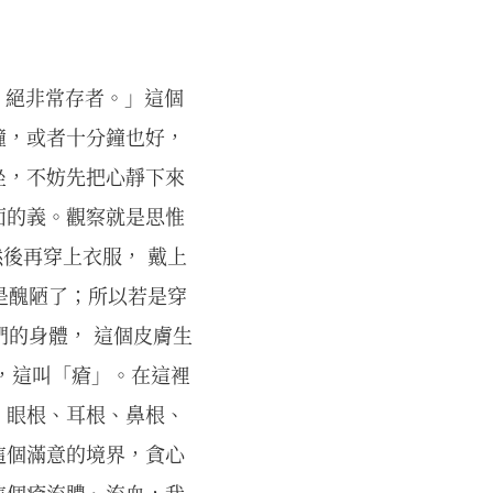
， 絕非常存者。」這個
鐘，或者十分鐘也好，
坐，不妨先把心靜下來
面的義。觀察就是思惟
然後再穿上衣服， 戴上
就是醜陋了；所以若是穿
們的身體， 這個皮膚生
，這叫「瘡」。在這裡
，眼根、耳根、鼻根、
這個滿意的境界，貪心