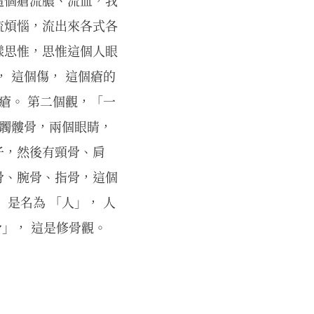
這個瘡流膿、流血，我
流煩惱，流出來各式各
樣思惟，思惟這個人眼
 這個傷， 這個瘡的
瘡。 第二個觀，「一
是髑髏骨，兩個眼睛，
子，然後有頸骨、肩
骨、腕骨、指骨，這個
是名為 「人」， 人
骨」， 這是修骨觀。