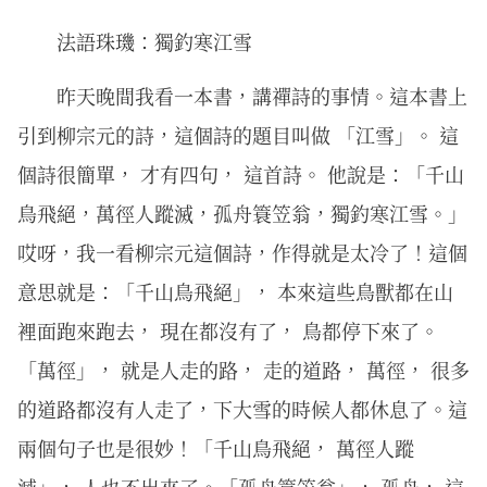
法語珠璣：獨釣寒江雪
昨天晚間我看一本書，講禪詩的事情。這本書上
引到柳宗元的詩，這個詩的題目叫做 「江雪」。 這
個詩很簡單， 才有四句， 這首詩。 他說是：「千山
鳥飛絕，萬徑人蹤滅，孤舟簑笠翁，獨釣寒江雪。」
哎呀，我一看柳宗元這個詩，作得就是太冷了！這個
意思就是：「千山鳥飛絕」， 本來這些鳥獸都在山
裡面跑來跑去， 現在都沒有了， 鳥都停下來了。
「萬徑」， 就是人走的路， 走的道路， 萬徑， 很多
的道路都沒有人走了，下大雪的時候人都休息了。這
兩個句子也是很妙！「千山鳥飛絕， 萬徑人蹤