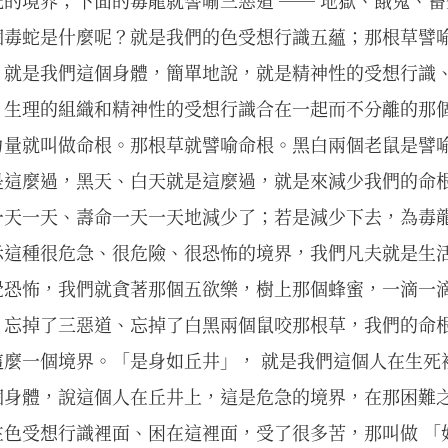
的境界；下面的毒龍就譬喻三惡道 ── 地獄、餓鬼、
個毒蛇是什麼呢？就是我們的色受想行識五蘊；那根草譬喻
？就是我們這個身體，簡單地說，就是精神性的受想行識
，生理的組織和精神性的受想行識合在一起而不分離的那
力量就叫做命根。那根草就譬喻命根。黑白兩個老鼠是譬
是這麼過，黑天、白天就是這麼過，就是來減少我們的命
一天一天、壽命一天一天地減少了；若是減少下去，為毒
示這種很危急、很危險、很恐怖的境界，我們凡夫就是生
覺恐怖，我們就貪著那個五欲樂，樹上那個蜂蜜，一滴一
、忘掉了三惡道、忘掉了白黑兩個鼠咬那根草，我們的命
麼一個境界。「是身如丘井」， 就是我們這個人在生死
個身體，說這個人在丘井上，這是危急的境界，在那困難
在色受想行識裡面、困在這裡面，受了很多苦，那叫做 「