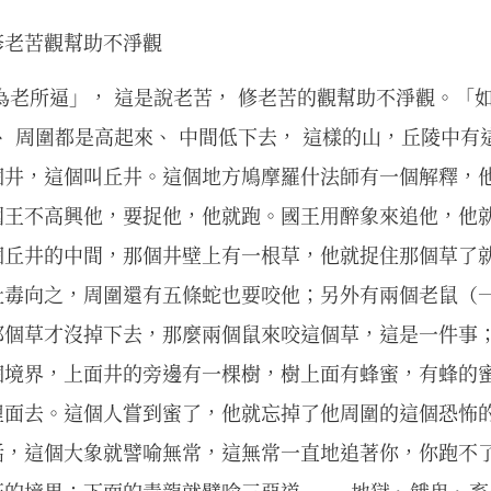
修老苦觀幫助不淨觀
為老所逼」， 這是說老苦， 修老苦的觀幫助不淨觀。「如
、 周圍都是高起來、 中間低下去， 這樣的山，丘陵中
個井，這個叫丘井。這個地方鳩摩羅什法師有一個解釋，
國王不高興他，要捉他，他就跑。國王用醉象來追他，他
個丘井的中間，那個井壁上有一根草，他就捉住那個草了
吐毒向之，周圍還有五條蛇也要咬他；另外有兩個老鼠（
那個草才沒掉下去，那麼兩個鼠來咬這個草，這是一件事
個境界，上面井的旁邊有一棵樹，樹上面有蜂蜜，有蜂的
裡面去。這個人嘗到蜜了，他就忘掉了他周圍的這個恐怖
話，這個大象就譬喻無常，這無常一直地追著你，你跑不