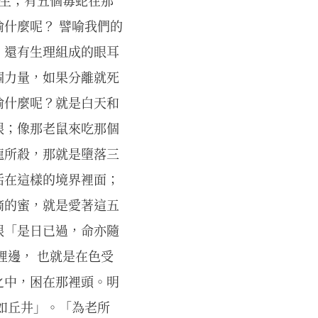
畜生；有五個毒蛇在那
什麼呢？ 譬喻我們的
、還有生理組成的眼耳
個力量，如果分離就死
喻什麼呢？就是白天和
根；像那老鼠來吃那個
龍所殺，那就是墮落三
活在這樣的境界裡面；
滴的蜜，就是愛著這五
根「是日已過，命亦隨
裡邊， 也就是在色受
之中，困在那裡頭。明
如丘井」。「為老所