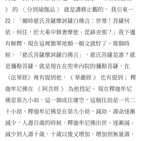
》 的 〈 分別瑜伽品 〉 就是講修止觀的， 我引來一
段：「爾時慈氏菩薩摩訶薩白佛言：世尊！菩薩何
依、何住，於大乘中修奢摩他、毘缽舍那？」我下邊
有解釋，現在這裡簡單地順一順文就好了。那個時
候，「慈氏菩薩摩訶薩白佛言」，慈氏菩薩是誰？就
是彌勒菩薩，就是現在在兜率內院的彌勒菩薩，在
《法華經》裡有提到他，《 華嚴經 》 也有提到； 釋
迦牟尼佛在 《 阿含經 》 為他授記。 現在釋迦牟尼
佛是第九小劫，這一個成住壞空，這個住劫是一共二
十小劫，釋迦牟尼佛是在第九小劫，減劫，壽命逐漸
減少，人壽百歲的時候，釋迦牟尼佛出世。逐漸減、
減少到人壽十歲，十歲以後又增加，增加到無量壽，