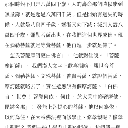
那個時候不只是八萬四千歲，人的壽命那個時候能到
無量壽，就是超過八萬四千歲；但是開始有過失的時
候，人就是八萬四千歲，逐漸又向下減；減到人壽八
萬四千歲，彌勒菩薩出世，在我們這個世界成佛。現
在彌勒菩薩就是等覺菩薩，他再進一步就是佛了。
「慈氏菩薩摩訶薩白佛言」， 他就對佛說。「菩薩
摩訶薩」， 我們漢人文字上歡喜簡略，觀世音菩
薩、彌勒菩薩、文殊菩薩、普賢菩薩，就說個菩薩，
摩訶薩就略去了，實在還應該有個摩訶薩。「白佛
言： 世尊！ 菩薩何依、 何住， 於大乘中修奢摩他、
毘缽舍那」： 發無上菩提心的菩薩，他以何為依、
以何為住，在大乘佛法裡面修學止、修學觀呢？修學
止觀呢？ 我們一般人學習止觀的時候， 我們請一個