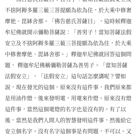
不捨阿耨多羅三藐三菩提願為依為住，於大乘中修奢
摩他、毘缽舍那。「佛告慈氏菩薩曰」，這時候釋迦
牟尼佛就開示彌勒菩薩說：「善男子！當知菩薩法假
安立及不捨阿耨多羅三藐三菩提願為依為住，於大乘
中修奢摩他、毘缽舍那。」釋迦牟尼佛就回答這個問
題， 釋迦牟尼佛稱彌勒菩薩為善男子。「當知菩薩
法假安立」，「法假安立」這句話怎麼講呢？譬如
說，現在發光的這個，原來沒有這件事，我們原來都
是用油作燈，後來發明電，用電來作燈。原來沒有燈
這件事，當然這個電燈的名字也是沒有的。有了以
後，當然是我們人間人的智慧發明這件事，然後給它
安立個名字。沒有名字這個事是有問題，不可以。又