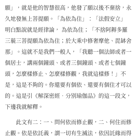
願」，就是他的智慧很高，他發了願以後不棄捨，永
久地發無上菩提願。「為依為住」：「法假安立」
明白點說就是經律論， 為依為住；「不捨阿耨多羅
三藐三菩提願為依為住；於大乘中修奢摩他、毘缽舍
那」。這就不是我們一般人，「我聽一個法師或者一
個居士，講兩個鐘頭、或者三個鐘頭、或者七個鐘
頭，怎麼樣修止、怎麼樣修觀，我就這樣修！」不
是，這是不夠的。你還要有個依、還要有個住才可以
的。這是引《解深密經．分別瑜伽品》的這一段文，
下邊我就解釋。
此文有二：一、問何依而修止觀，二、何住而修
止觀。依是依託義，謂一切有生滅法，依因託緣而得