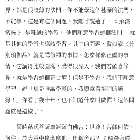
界，都是很淺薄的法門，你不能學這個甚深的法門，
不能學，這是有這個問題。我剛才說遠了，《 解深
密經 》 是唯識的學派， 他們願意學習這個法門， 就
是其他的學派也應該學習。其中的問題，譬如說〈分
別瑜伽品〉就是講修禪的事情、怎麼樣修止觀的事
情，它講得比較圓滿，講得很深入。我們若歡喜修
禪，就是學習這個正合適！但是不學習，我們不願意
學習，說「那是唯識學派的，我願意看祖師的語
錄！」你看了幾十年，也不知道什麼叫做禪！這個問
題就是這樣子。
爾時慈氏菩薩摩訶薩白佛言：世尊！菩薩何依、
何住，於大乘中修奢摩他、毘缽舍那？《 解深密經