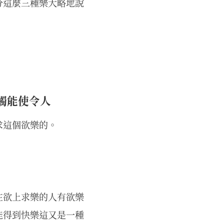
分這麼三種樂大略地說
觸能使令人
求這個欲樂的。
在欲上求樂的人有欲樂
能得到快樂這又是一種