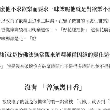
麼他不求欲樂而要求三昧樂呢他就是對欲樂不
所以放棄了欲樂去追求三昧樂。在豐子愷畫的《護生畫集
日香憔悴剩殘枝明朝棄道旁」。「好花經摧折」 這個花廣
香味觸都是花。「經
摧折就是按佛法無常觀來解釋種種因緣的變化這
香」 說是沒有破壞沒有破壞時間也不是很多時間也並不很
沒有 「曾無幾日香」
 被破壞了的就是很憔悴的剩一點殘枝 「明朝」就丟到