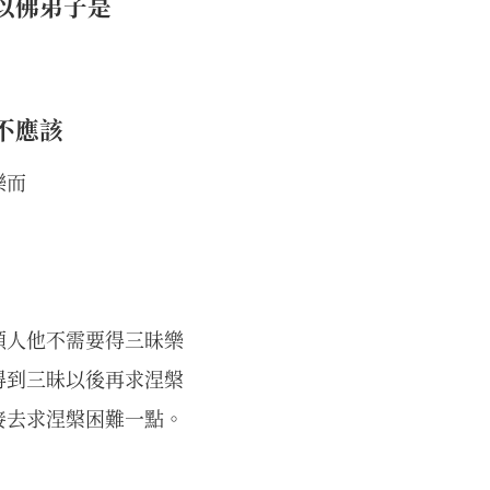
以佛弟子是
不應該
樂而
類人他不需要得三昧樂
得到三昧以後再求涅槃
接去求涅槃困難一點。