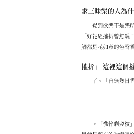
求三昧樂的人為什
覺到欲樂不是樂
「好花經摧折曾無幾
觸都是花如意的色聲
摧折」 這裡這個
了。「曾無幾日
。「憔悴剩殘枝」