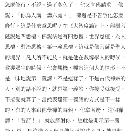
怎麼修行，不說。過了多久了， 他又向佛請求， 佛
說：「你為人講一講六處。 」 佛還是不告訴他怎麼
修行。這是什麼意思呢？在《大智度論》上，龍樹菩
薩說是四悉檀，佛說法是有四悉檀：世界悉檀、為人
悉檀、對治悉檀、第一義悉檀。這就是佛菩薩是聖人
的境界，凡夫所不能及。就是他在教導學人的時候，
教導眾生的時候，他會觀機，觀察這個人的情形，不
是一味地說第一義諦，不是這樣子。不是古代禪宗的
人，別的話不說的，就是第一義諦，你接受就接受，
不接受就算了。當然表達第一義諦的方式是不一樣
的，有的人來跟他學禪的時候， 他拿著箭， 這個禪
師：「看箭！ 」 就放箭射你， 這就是開示第一義
諦， 就只是這樣子。但是佛菩薩說法不是，他是觀