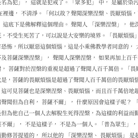
名為犯」， 這就是犯戒了。「眾多犯」 中， 是屬於染
在裡邊， 不清淨。「何以故？聲聞深樂涅槃、畏厭煩惱
 這底下是佛解釋這個理由。 聲聞人 「深樂涅槃」， 
死，不受生死苦了，可以說是大安樂的境界。「畏厭煩惱
有恐怖，所以厭惡這個煩惱，這是小乘佛教學者同意的， 
及菩薩深樂涅槃」， 聲聞人深樂涅槃， 如果再加上百千
， 菩薩對於涅槃的重視是超過了聲聞人百千萬倍。「畏
也是，菩薩的畏厭煩惱是超過了聲聞人百千萬倍的畏厭煩
。這可見菩薩也是深樂涅槃、畏厭煩惱，而且百千萬倍地
聲聞但為自利， 菩薩不爾」， 什麼原因會這樣子呢？ 
是但為他自己一個人去解脫生死得涅槃，為這樣的利益而勤
不爾」， 不是這樣子， 不是為一個人。「普為眾生」，
勤修菩提道的， 所以他的 「深樂涅槃、 畏厭煩惱」 