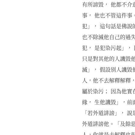
有所謗毀， 他都不介
事， 他也不管這件事
犯」， 這句話是佛說
也不除滅他自己的過失
犯， 是犯染污起」，
只是對其他的人譏毀
滅」， 假設別人譏毀
人，他不去解釋解釋，
屬於染污； 因為他實
緣， 生他譏毀」，
「若外道誹謗」， 說
外道誹謗他。「及餘惡
人，你就是去解釋也