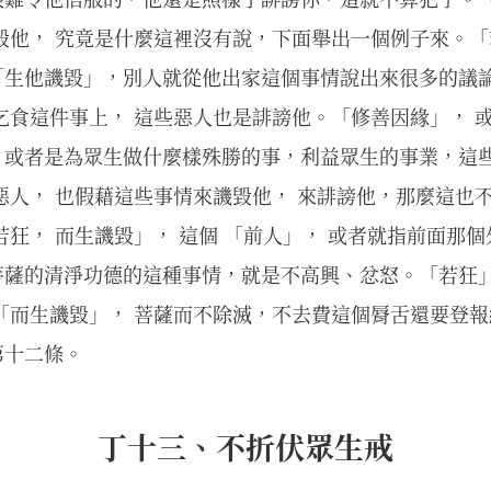
毀他， 究竟是什麼這裡沒有說，下面舉出一個例子來。「
「生他譏毀」，別人就從他出家這個事情說出來很多的議
乞食這件事上， 這些惡人也是誹謗他。「修善因緣」， 
，或者是為眾生做什麼樣殊勝的事，利益眾生的事業，這
惡人， 也假藉這些事情來譏毀他， 來誹謗他，那麼這也
若狂， 而生譏毀」， 這個 「前人」， 或者就指前面那
菩薩的清淨功德的這種事情，就是不高興、忿怒。「若狂」
「而生譏毀」， 菩薩而不除滅，不去費這個脣舌還要登
第十二條。
丁十三、不折伏眾生戒