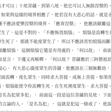
漢才可以；十地菩薩，到第八地，他也可以入無餘涅槃的
，如果與這樣的境界相應了，他若沒有大悲心的話，就是
薩不應該愛樂涅槃的境界。「應背涅槃」， 他應該厭離這
生了，這是不對的。「不應怖畏煩惱」， 煩惱是流轉生
生死了， 那就不能度眾生了， 所以不應該害怕煩惱而
厭離煩惱， 這個煩惱它還是有用處的。「何以故」， 前
如是言， 下邊又再解釋。「何以故？ 菩薩應於三阿僧祇
提心、 有大悲心廣度眾生的菩薩，他應該在三個無數劫
裡面流轉，度化眾生，同時求大菩提，成無上菩提。如果
惱，煩惱能使令你流轉生死，在生死裡度眾生、求大菩提
是名為犯眾多犯」， 前面這一段是這位菩薩的見地， 下
的言論的人。「是名為犯」， 這就是犯這一條戒了， 他