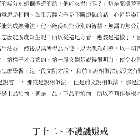
蜜的無分別這個聖道的話，他能忍得住嗎？」這是龍樹菩
的意思是相同。如果菩薩完全是不斷煩惱的話，心裡是染
不能夠成熟佛法，他不能得到無分別的智慧，無漏的無分
，怎麼能廣度眾生呢？所以從這地方看，應該是這樣子，
無生法忍，然後以無所得為方便，以大悲為前導，以一切
生，這樣子才合適的。這一段文倒是說得很明白，使令我
怎麼學習。這一段文剛才說， 和前面說相似法那段文有
是說言」， 那就是說相似法， 但是前文說相似法， 那是
不是上品煩惱，就是中品、下品的煩惱，所以不判作是根
丁十二、不護譏嫌戒