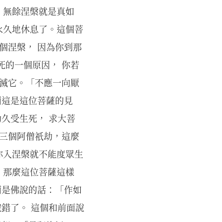
。無餘涅槃就是真如
永久地休息了。這個菩
個涅槃， 因為你到那
死的一個原因， 你若
斷滅它。「不應一向厭
面這是這位菩薩的見
劫久受生死， 求大菩
，三個阿僧祇劫，這麼
你入涅槃就不能度眾生
。那麼這位菩薩這樣
面是佛說的話：「作如
說錯了。 這個和前面說