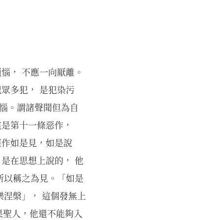
煩惱， 不應一向厭離。
犯眾多犯， 是犯染污
煩惱。謂諸聲聞但為自
這是第十一條惡作，
薩作如是見，如是說
 是在思想上說的， 他
 所以稱之為見。「如是
樂涅槃」， 這個發無上
果聖人，他還不能夠入