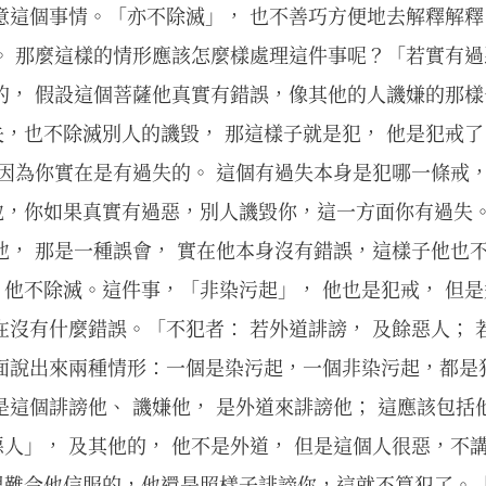
意這個事情。「亦不除滅」， 也不善巧方便地去解釋解釋
。 那麼這樣的情形應該怎麼樣處理這件事呢？「若實有過
的， 假設這個菩薩他真實有錯誤，像其他的人譏嫌的那
，也不除滅別人的譏毀， 那這樣子就是犯， 他是犯戒
 因為你實在是有過失的。 這個有過失本身是犯哪一條戒
他，你如果真實有過惡，別人譏毀你，這一方面你有過失
他， 那是一種誤會， 實在他本身沒有錯誤，這樣子他也
他不除滅。這件事，「非染污起」， 他也是犯戒， 但是
在沒有什麼錯誤。「不犯者： 若外道誹謗， 及餘惡人； 
前面說出來兩種情形：一個是染污起，一個非染污起，都是
是這個誹謗他、 譏嫌他， 是外道來誹謗他； 這應該包括
人」， 及其他的， 他不是外道， 但是這個人很惡，不
很難令他信服的，他還是照樣子誹謗你，這就不算犯了。「