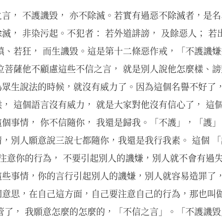
言， 不護譏毀， 亦不除滅。若實有過惡不除滅者，是名
滅， 非染污起。不犯者： 若外道誹謗， 及餘惡人； 
瞋、若狂， 而生譏毀。這是第十二條惡作戒，「不護譏
位菩薩他不顧慮這些不信之言， 就是別人說他怎麼樣、
為眾生說法的時候，就沒有威力了。因為這個名譽不好了
， 這個語言沒有威力， 就是大家對他沒有信心了， 這
個事情， 你不信隨你， 我還是歸我。「不護」，「護」
，別人願意說三說七都隨你，我還是我行我素。 這個 「
要注意你的行為， 不要引起別人的譏嫌，別人就不會有過
這些事情，你的言行引起別人的譏嫌，別人就容易造罪了
個意思，在自己這方面，自己要注意自己的行為，那也叫
管了， 我願意怎麼的怎麼的，「不信之言」。「不護譏毀