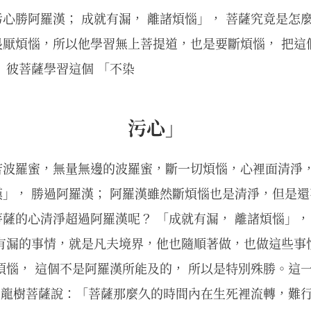
心勝阿羅漢； 成就有漏， 離諸煩惱」， 菩薩究竟是怎
厭煩惱，所以他學習無上菩提道，也是要斷煩惱， 把這
 彼菩薩學習這個 「不染
污心」
若波羅蜜，無量無邊的波羅蜜，斷一切煩惱，心裡面清淨
」， 勝過阿羅漢； 阿羅漢雖然斷煩惱也是清淨，但是
薩的心清淨超過阿羅漢呢？ 「成就有漏， 離諸煩惱」，
於有漏的事情，就是凡夫境界，他也隨順著做，也做這些事
煩惱， 這個不是阿羅漢所能及的， 所以是特別殊勝。這一
， 龍樹菩薩說：「菩薩那麼久的時間內在生死裡流轉，難