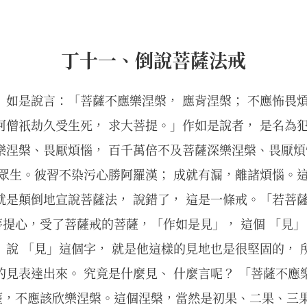
丁十一、倒說菩薩法戒
 如是說言：「菩薩不應樂涅槃， 應背涅槃； 不應怖畏
阿僧祇劫久受生死， 求大菩提。」作如是說者， 是名為
樂涅槃、畏厭煩惱， 百千萬倍不及菩薩深樂涅槃、畏厭
為眾生。彼習不染污心勝阿羅漢； 成就有漏，離諸煩惱。
就是顛倒地宣說菩薩法， 說錯了， 這是一條戒。「若菩
提心，受了菩薩戒的菩薩，「作如是見」， 這個 「見」
 說 「見」這個字， 就是他這樣的見地也是很堅固的，
的見表達出來。 究竟是什麼見、 什麼言呢？ 「菩薩不應
薩，不應該欣樂涅槃。這個涅槃，當然是初果、二果、三