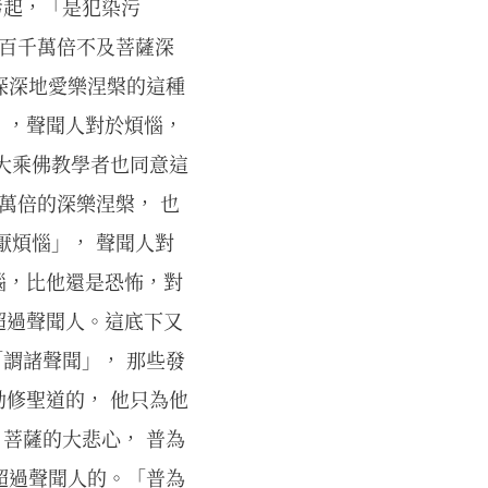
污起，「是犯染污
，百千萬倍不及菩薩深
他深深地愛樂涅槃的這種
」，聲聞人對於煩惱，
大乘佛教學者也同意這
萬倍的深樂涅槃， 也
厭煩惱」， 聲聞人對
惱，比他還是恐怖，對
超過聲聞人。這底下又
「謂諸聲聞」， 那些發
修聖道的， 他只為他
 菩薩的大悲心， 普為
是超過聲聞人的。「普為