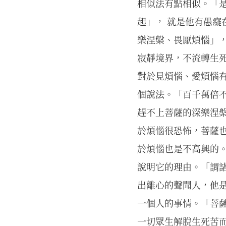
相似法有點相似。「是
起」， 就是他有愚癡
樂涅槃、畏厭煩惱」，
寂靜境界，不流轉生
對於見煩惱、愛煩惱
個說法。「百千萬倍不
趕不上菩薩的深樂涅槃
於煩惱很恐怖，菩薩
於煩惱也是不高興的
說明它的理由。「謂諸
出離心的聲聞人，他
一個人的事情。「菩薩
一切眾生解脫生死苦而