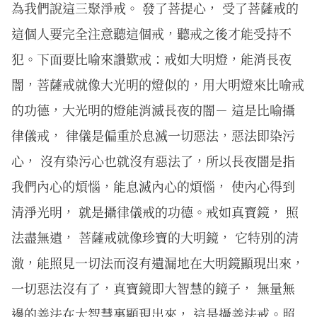
為我們說這三聚淨戒。 發了菩提心， 受了菩薩戒的
這個人要完全注意聽這個戒，聽戒之後才能受持不
犯。下面要比喻來讚歎戒：戒如大明燈，能消長夜
闇，菩薩戒就像大光明的燈似的，用大明燈來比喻戒
的功德，大光明的燈能消滅長夜的闇－ 這是比喻攝
律儀戒， 律儀是偏重於息滅一切惡法，惡法即染污
心， 沒有染污心也就沒有惡法了，所以長夜闇是指
我們內心的煩惱，能息滅內心的煩惱， 使內心得到
清淨光明， 就是攝律儀戒的功德。戒如真寶鏡， 照
法盡無遺， 菩薩戒就像珍寶的大明鏡， 它特別的清
澈，能照見一切法而沒有遺漏地在大明鏡顯現出來，
一切惡法沒有了，真寶鏡即大智慧的鏡子， 無量無
邊的善法在大智慧裏顯現出來， 這是攝善法戒。照