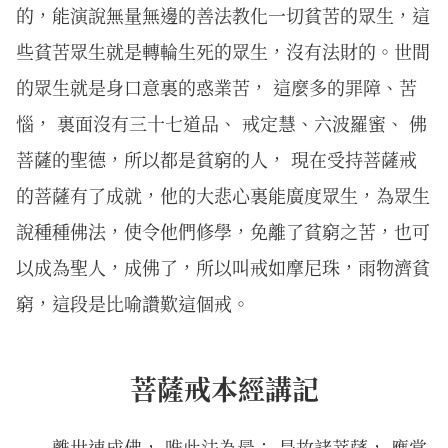
的，能演說無量無邊的善法教化一切貧苦的眾生，這
些貧苦眾生就是轉輪生死的眾生，沒有法財的。世間
的眾生就是身口意裏的惑業苦， 這麼多的罪障、苦
惱， 裏面沒有三十七道品、 戒定慧、六波羅蜜、 佛
菩薩的聖德，所以都是貧窮的人， 現在受持菩薩戒
的菩薩有了成就，他的大悲心裏能廣度眾生，為眾生
說種種佛法，使令他們修學，免離了貧窮之苦，也可
以成為聖人，成佛了，所以叫戒如摩尼珠，雨物濟貧
窮，這段是比喻讚歎這個戒。
菩薩戒本經講記
離世速成佛， 唯此法為最； 是故諸菩薩， 應當