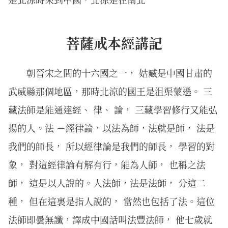
菩薩戒本經講記
朝晉宋之間的十六國之一， 姑臧是中國甘肅的
武威縣那個地區，那時北涼的國王是沮渠蒙遜。 三
藏法師是能通達經、 律、 論， 三藏學習修行又能弘
揚的人。法 －經律論，以法為師，法就是師， 法是
我們的師長， 所以經律論是我們的師長， 學習的對
象， 對這經律論有解有行，能為人師， 也稱之法
師， 這是以人說的。人法師，法是法師， 分這二
種， 但在這裏是指人說的， 當然也包括了法。這位
法師即曇無讖，譯成中國話叫法豐法師， 他七歲就