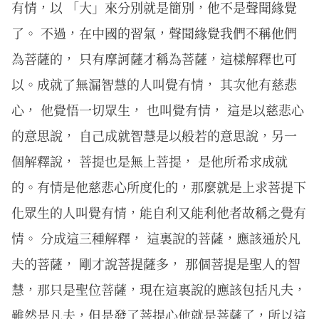
有情，以 「大」來分別就是簡別，他不是聲聞緣覺
了。 不過，在中國的習氣，聲聞緣覺我們不稱他們
為菩薩的， 只有摩訶薩才稱為菩薩，這樣解釋也可
以。成就了無漏智慧的人叫覺有情， 其次他有慈悲
心， 他覺悟一切眾生， 也叫覺有情， 這是以慈悲心
的意思說， 自己成就智慧是以般若的意思說，另一
個解釋說， 菩提也是無上菩提， 是他所希求成就
的。有情是他慈悲心所度化的，那麼就是上求菩提下
化眾生的人叫覺有情，能自利又能利他者故稱之覺有
情。 分成這三種解釋， 這裏說的菩薩，應該通於凡
夫的菩薩， 剛才說菩提薩多， 那個菩提是聖人的智
慧，那只是聖位菩薩，現在這裏說的應該包括凡夫，
雖然是凡夫，但是發了菩提心他就是菩薩了，所以這