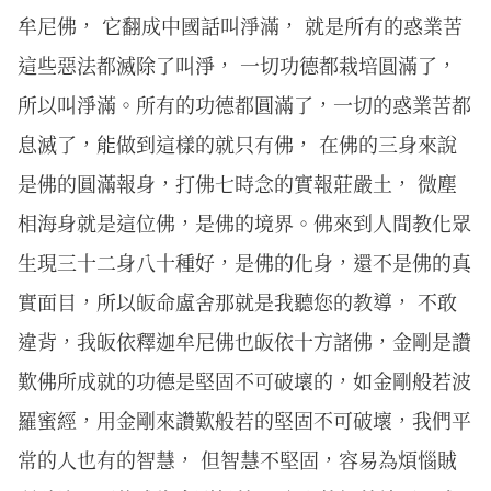
牟尼佛， 它翻成中國話叫淨滿， 就是所有的惑業苦
這些惡法都滅除了叫淨， 一切功德都栽培圓滿了，
所以叫淨滿。所有的功德都圓滿了，一切的惑業苦都
息滅了，能做到這樣的就只有佛， 在佛的三身來說
是佛的圓滿報身，打佛七時念的實報莊嚴土， 微塵
相海身就是這位佛，是佛的境界。佛來到人間教化眾
生現三十二身八十種好，是佛的化身，還不是佛的真
實面目，所以皈命盧舍那就是我聽您的教導， 不敢
違背，我皈依釋迦牟尼佛也皈依十方諸佛，金剛是讚
歎佛所成就的功德是堅固不可破壞的，如金剛般若波
羅蜜經，用金剛來讚歎般若的堅固不可破壞，我們平
常的人也有的智慧， 但智慧不堅固，容易為煩惱賊