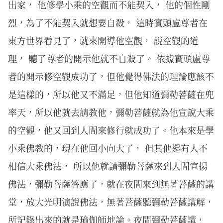
出家， 他修學小乘的空觀而不能契入， 他的個性剛
烈，為了不能契入就想要自殺， 這時賓頭盧尊者在
東方世界看見了，就來開導他空觀， 說空觀的道
理， 聽了尊者的開示他就不自殺了。 依據賓頭盧尊
者的開示修空觀成功了，但他覺得佛法的理論應該不
是這樣的，所以他又不滿足，但他知道彌勒菩薩在兜
率天，所以他就去請教他，彌勒菩薩就為他宣說大乘
的空觀，他又回到人間來修行就成功了。他本來是學
小乘佛教的，現在他回小向大了， 但其他還有人不
相信大乘佛法， 所以他就請彌勒菩薩來到人間宣揚
佛法，彌勒菩薩答應了，就在夜間來到無著菩薩的講
堂，放大光明演說佛法，無著菩薩聽彌勒菩薩講解，
所記錄出來的就是瑜伽師地論。夜間彌勒菩薩講，