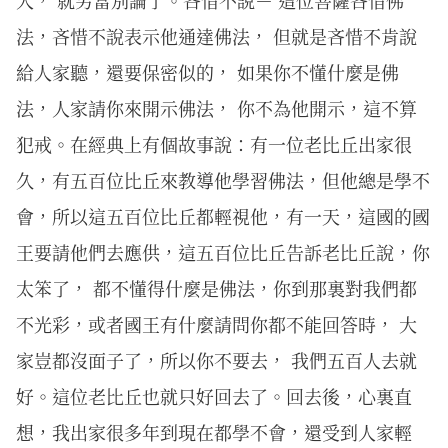
人， 就另當別論了。吝惜不說－ 這位菩薩吝惜佛
法，吝惜不說表示他通達佛法， 但就是吝惜不肯說
給人家聽，還要保密似的， 如果你不懂什麼是佛
法，人家請你來開示佛法， 你不為他開示，這不算
犯戒。在經典上有個故事說：有一位老比丘出家很
久，有五百位比丘來教導他學習佛法，但他總是學不
會，所以這五百位比丘都輕視他，有一天，這國的國
王要請他們去應供，這五百位比丘告訴老比丘說，你
太笨了， 都不懂得什麼是佛法，你到那裏對我們都
不光彩，或者國王有什麼請問你都不能回答時， 大
家豈都沒面子了，所以你不要去， 我們五百人去就
好。這位老比丘也就只好回去了。回去後，心裏直
想，我出家很多年到現在都學不會，還受到人家輕