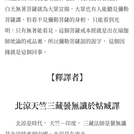
白天無著菩薩就為大眾宣揚，大眾也有人能聽見彌勒
菩薩講，但看不見彌勒菩薩的身相， 只能看到光
明，只有無著能看見。這個菩薩戒本經就是出在瑜伽
師地論的戒品裏，所以彌勒菩薩說的說字， 這個因
緣就是這個回事。
【釋譯者】
北涼天竺三藏曇無讖於姑臧譯
北涼是時代， 天竺－印度， 三藏法師是曇無讖
是北涼時來到中國，北涼是在南北