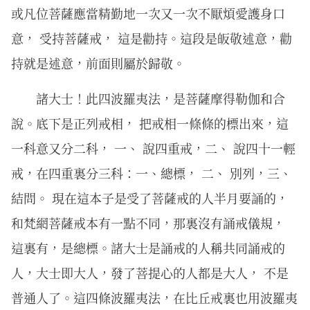
或凡位菩薩應當精勤地一次又一次不厭煩愛護身口
意， 受持菩薩戒， 這是勸持。這段是皈敬述意，勸
持就是述意，前面則屬於歸敬。
諸大士！此四波羅夷法，是菩薩摩得勒伽和合
說。底下是正列戒相， 把戒相一條條的標出來，這
一科意又分二科， 一、 說四重戒，二、 說四十一輕
戒，在四重裏分三科：一、總標， 二、 別列，三、
結問。 現在這本子是受了菩薩戒的人半月要誦的，
和梵網菩薩戒本有一點不同，那裏沒有誦戒儀規，
這裏有，是總標。諸大士是誦戒的人稱共同誦戒的
人，大士即大人，發了菩提心的人都是大人， 不是
普通人了。這四條波羅夷法，在比丘戒裏也用波羅夷