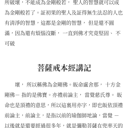
所破壞，不能成為金剛般若， 聖人的智慧就可以成
為金剛般若了。証初果的聖人及証得無生法忍的人也
有清淨的智慧，這都是金剛的智慧， 但是還不圓
滿，因為還有煩惱沒斷， 一直到佛才究竟堅固、 不
可破
菩薩戒本經講記
壞， 所以稱佛為金剛佛。皈命盧舍那， 十方金
剛佛－ 指的是佛寶。亦禮前論主， 當覺慈氏尊。 皈
命也是頂禮的意思，所以這裏用亦字，即也皈依頂禮
前論主，前論主，是指以前的瑜伽師地論，當覺 －
以後就是還要經過很多年，就是彌勒菩薩在兜率天的