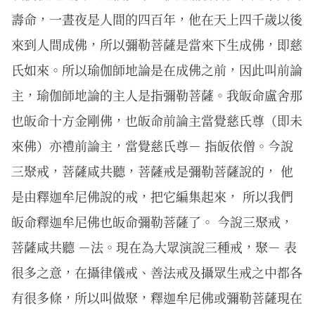
壽命，一晝夜是人間的四百年，他在天上四千歲以後
來到人間成佛，所以彌勒菩薩是當來下生成佛，即慈
氏如來。所以瑜伽師地論是在成佛之前，因此叫前論
主，瑜伽師地論的主人是指彌勒菩薩。我皈命盧舍那
也皈命十方金剛佛，也皈命前論主當覺慈氏尊（即未
來佛）亦禮前論主，當覺慈氏尊－ 指皈依僧。今說
三聚戒，菩薩咸共聽，菩薩戒是彌勒菩薩說的， 他
是由釋迦牟尼佛說的戒，把它編集起來， 所以我們
皈命釋迦牟尼佛也皈命彌勒菩薩了。 今說三聚戒，
菩薩咸共聽 －法。現在為大眾演說三種戒，聚－ 表
很多之意，在攝律儀戒、善法戒及攝眾生戒之中都各
有很多條，所以叫做聚，釋迦牟尼佛或彌勒菩薩現在