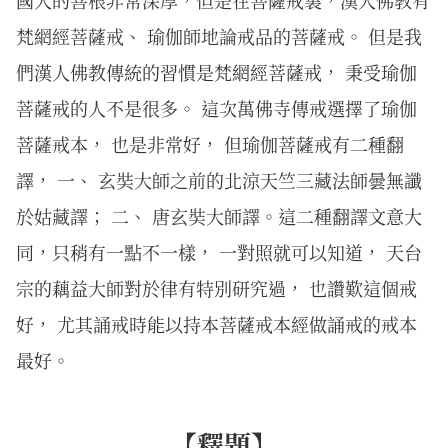
梵網經菩薩戒、 瑜伽師地論戒品的菩薩戒。 但是我
們漢人佛教傳統的習慣是梵網經菩薩戒， 秉受瑜伽
菩薩戒的人不是很多。 這次萬佛寺傳戒選擇了瑜伽
菩薩戒本， 也是非常好， 但瑜伽菩薩戒有二種翻
譯， 一、 玄奘大師之前的北涼天竺三藏法師曇無讖
於姑藏譯； 二、 唐玄奘大師譯。這二種翻譯文意大
同，只稍有一點不一樣， 一對照就可以知道， 天台
宗的藕益大師對於律有特別研究過， 也讚歎這個戒
好， 尤其誦戒時能以持本菩薩戒本經做誦戒的戒本
最好。
【釋題】