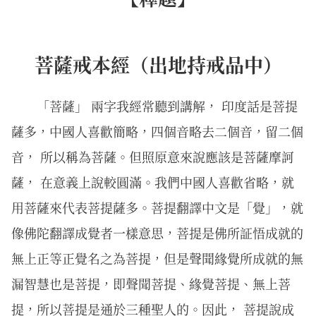
菩薩戒本經（出地持戒品中）
「菩薩」 兩字我經常聽到講解， 印度話是菩提
薩多，中國人喜歡簡略，四個音略去二個音，留二個
音， 所以稱為菩薩。但照原意來說應該是菩薩摩訶
薩， 在意義上說較圓滿。我們中國人喜歡省略，就
用菩薩來代表菩提薩多。菩提翻譯中文是「覺」，就
像佛陀翻譯成覺者一樣意思，菩提是佛所証悟成就的
無上正等正覺名之為菩提，但是聲聞緣覺所成就的無
漏智慧也是菩提，即聲聞菩提、緣覺菩提、無上菩
提，所以菩提是通於三種聖人的。因此， 菩提說成