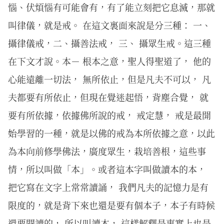
惱、伏煩惱有可能會有，有了能立刻把它息滅，那就
叫律儀，就是戒。 在這文裏面來說是分三種： 一、
攝律儀戒，二、攝善法戒， 三、 攝眾生戒。這三種
在下文才說。本－ 根本之意，聖人得聖道了， 他的
心能遠離一切法， 無所依止，但是凡夫不可以， 凡
夫都要有所依止，但現在覺迷起悟，背塵合覺， 就
要有所依據，依據佛所說的戒， 戒定慧， 戒是最開
始學習的一種，就是以佛的戒為本所依據之意，以此
為本向前修學佛法，廣度眾生，栽培善根，這些事
情，所以叫做「本」。或者這本字叫做讀本的本，
把它寫在文字上常常讀誦， 我們凡夫的記憶力是有
限度的，就是背下來也還是要有個本子，本子有時候
還要閱讀的， 所以叫讀本， 這樣解釋是事實上也是