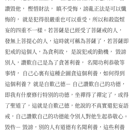
讚毀他， 慳惜財法， 瞋不受悔，謗亂正法是可以懺
悔的， 就是犯得很嚴重也可以重受，所以和殺盜婬
妄的四重不一樣。若菩薩是已經受了菩薩戒的人，
發無上菩提心的人，這時就可稱為菩薩了，若菩薩即
犯戒的這個人，為貪利故， 是說犯戒的動機， 毀謗
別人，讚歎自己是為了貪著利養， 名聞功利恭敬等
事情， 自己心裏有這種企圖貪這個利養，如何得到
這個利養？ 就是自歎己德－ 自己讚歎自己的功德，
即我有什麼修行特別的功德，坐禪得了禪定了，或得
了聖道了，這就是自歎己德，他說的不真實還犯妄語
戒，自己讚歎自己的功德能令別人對他生起恭敬心。
毀呰－ 毀謗，別的人有道德有名聞利養，這些利養