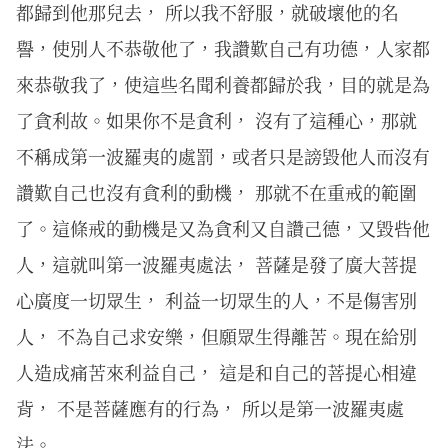
都歸到他那兒去， 所以我不舒服，就破壞他的名
譽，使別人不恭敬他了，我讚歎自己有功德，人家都
來恭敬我了，使這些名聞利養都歸於我，目的就是為
了貪利故。如果你不是貪利， 沒有了這種心，那就
不稱成第一波羅夷的處罰，或者只是謗毀他人而沒有
讚歎自己也沒有貪利的動機， 那就不在重戒的範圍
了。這條戒的動機是又為貪利又自讚己德，又毀呰他
人，這就叫第一波羅夷處法， 菩薩是發了廣大菩提
心廣度一切眾生， 利益一切眾生的人，不是傷害別
人， 不為自己求安樂，但願眾生得離苦。現在給別
人造成痛苦來利益自己， 這是和自己的菩提心相違
背， 不是菩薩應有的行為， 所以是第一波羅夷處
法。