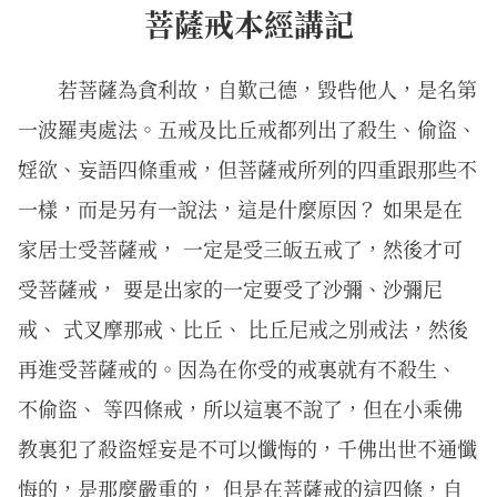
菩薩戒本經講記
若菩薩為貪利故，自歎己德，毀呰他人，是名第
一波羅夷處法。五戒及比丘戒都列出了殺生、偷盜、
婬欲、妄語四條重戒，但菩薩戒所列的四重跟那些不
一樣，而是另有一說法，這是什麼原因？ 如果是在
家居士受菩薩戒， 一定是受三皈五戒了，然後才可
受菩薩戒， 要是出家的一定要受了沙彌、沙彌尼
戒、 式叉摩那戒、比丘、 比丘尼戒之別戒法，然後
再進受菩薩戒的。因為在你受的戒裏就有不殺生、
不偷盜、 等四條戒，所以這裏不說了，但在小乘佛
教裏犯了殺盜婬妄是不可以懺悔的，千佛出世不通懺
悔的，是那麼嚴重的， 但是在菩薩戒的這四條，自