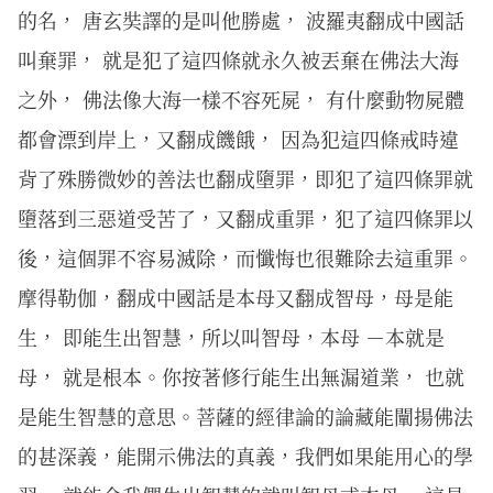
的名， 唐玄奘譯的是叫他勝處， 波羅夷翻成中國話
叫棄罪， 就是犯了這四條就永久被丟棄在佛法大海
之外， 佛法像大海一樣不容死屍， 有什麼動物屍體
都會漂到岸上，又翻成饑餓， 因為犯這四條戒時違
背了殊勝微妙的善法也翻成墮罪，即犯了這四條罪就
墮落到三惡道受苦了，又翻成重罪，犯了這四條罪以
後，這個罪不容易滅除，而懺悔也很難除去這重罪。
摩得勒伽，翻成中國話是本母又翻成智母，母是能
生， 即能生出智慧，所以叫智母，本母 －本就是
母， 就是根本。你按著修行能生出無漏道業， 也就
是能生智慧的意思。菩薩的經律論的論藏能闡揚佛法
的甚深義，能開示佛法的真義，我們如果能用心的學