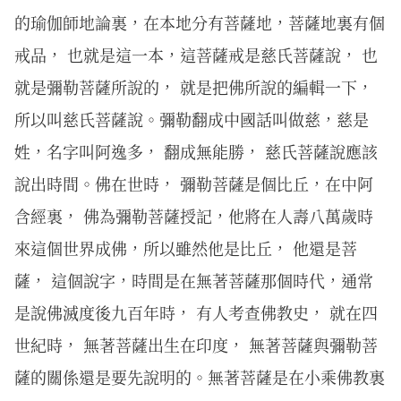
的瑜伽師地論裏，在本地分有菩薩地，菩薩地裏有個
戒品， 也就是這一本，這菩薩戒是慈氏菩薩說， 也
就是彌勒菩薩所說的， 就是把佛所說的編輯一下，
所以叫慈氏菩薩說。彌勒翻成中國話叫做慈，慈是
姓，名字叫阿逸多， 翻成無能勝， 慈氏菩薩說應該
說出時間。佛在世時， 彌勒菩薩是個比丘，在中阿
含經裏， 佛為彌勒菩薩授記，他將在人壽八萬歲時
來這個世界成佛，所以雖然他是比丘， 他還是菩
薩， 這個說字，時間是在無著菩薩那個時代，通常
是說佛滅度後九百年時， 有人考查佛教史， 就在四
世紀時， 無著菩薩出生在印度， 無著菩薩與彌勒菩
薩的關係還是要先說明的。無著菩薩是在小乘佛教裏