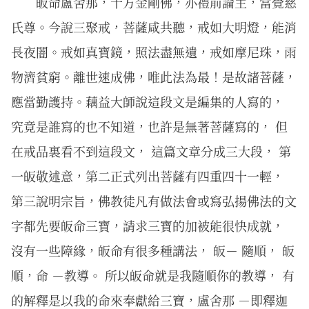
皈命盧舍那，十方金剛佛，亦禮前論主，當覺慈
氏尊。今說三聚戒，菩薩咸共聽，戒如大明燈，能消
長夜闇。戒如真寶鏡，照法盡無遺，戒如摩尼珠，雨
物濟貧窮。離世速成佛，唯此法為最！是故諸菩薩，
應當勤護持。藕益大師說這段文是編集的人寫的，
究竟是誰寫的也不知道，也許是無著菩薩寫的， 但
在戒品裏看不到這段文， 這篇文章分成三大段， 第
一皈敬述意，第二正式列出菩薩有四重四十一輕，
第三說明宗旨，佛教徒凡有做法會或寫弘揚佛法的文
字都先要皈命三寶，請求三寶的加被能很快成就，
沒有一些障緣，皈命有很多種講法， 皈－ 隨順， 皈
順，命 －教導。 所以皈命就是我隨順你的教導， 有
的解釋是以我的命來奉獻給三寶，盧舍那 －即釋迦