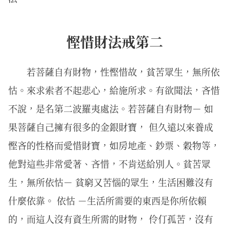
慳惜財法戒第二
若菩薩自有財物，性慳惜故，貧苦眾生，無所依
怙。來求索者不起悲心，給施所求。有欲聞法，吝惜
不說，是名第二波羅夷處法。若菩薩自有財物－ 如
果菩薩自己擁有很多的金銀財寶， 但久遠以來養成
慳吝的性格而愛惜財寶，如房地產、鈔票、穀物等，
他對這些非常愛著、吝惜，不肯送給別人。貧苦眾
生，無所依怙－ 貧窮又苦惱的眾生，生活困難沒有
什麼依靠。 依怙 －生活所需要的東西是你所依賴
的，而這人沒有資生所需的財物， 伶仃孤苦，沒有